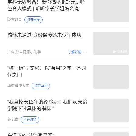
学科无界融合！带你揭秘北邮元班特
色育人模式 | 听听学长学姐怎么说
微言教育
打开APP
核验未通过,身份保障还未认证成功
00:08
广告
鼎立健康小助手
了解详情
“校三标”吴文彬：以“有用”之学，答时
代之问
华中科技大学
打开APP
“我当校长12年的经验是：我们从未给
学院下过具体的指标 ”
必记本
打开APP
高温下的“法治避暑课”