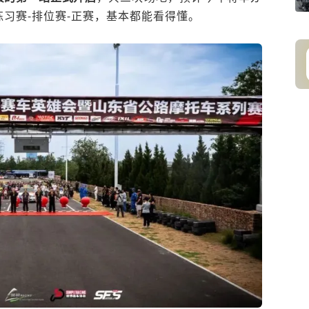
习赛-
排位赛-
正赛，基本都能看得懂。