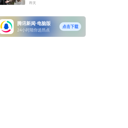
发布
昨天
腾讯新闻·电脑版
点击下载
24小时陪你追热点