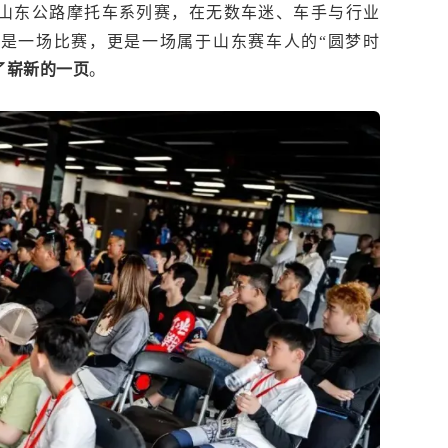
山东公路摩托车系列赛，在无数车迷、车手与行业
是一场比赛，更是一场属于山东赛车人的“圆梦时
了崭新的一页
。