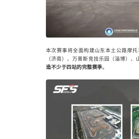
本次赛事将全面构建山东本土公路摩托
（济南）、万普斯竞技乐园（淄博）、
造不少于
四
站的完整赛季
。