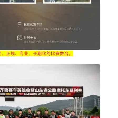
定、正规、专业、长期化的比赛舞台。