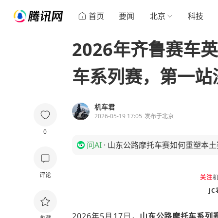
首页
要闻
北京
科技
2026年齐鲁赛车
车系列赛，第一站
机车君
2026-05-19 17:05
发布于
北京
0
问AI
·
山东公路摩托车赛如何重塑本土
评论
关注
JC
2026年5月17日，
山东公路摩托车系列