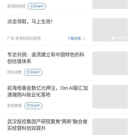
智通财经网
打开APP
点击领取，马上生效！
00:09
广告
易泽科技运营商
了解详情
专访刘俏：亟须建立有中国特色的科
创估值体系
财经读数
打开APP
前海母基金数亿元押注，Om AI联汇加
速端侧AI商业化落地
新民晚报
打开APP
武汉投控集团产研院聚焦“两新”融合做
实经营科创双提升