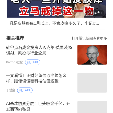
了解详情
凡是皮肤瘙痒1月以上，不管皮痒多久了，牢记此法，快！准！狠！
相关推荐
打开腾讯新闻查看更多
硅谷点石成金投资人迈克尔·莫里茨畅
谈AI、风投与行业全景
Barrons巴伦
打开APP
一文看懂汇正财经董怡欣老师怎么
样，顺便读懂硬科技估值逻辑
于哲金
打开APP
AI基建融资分层：巨头吸金千亿，开
发商转向私贷