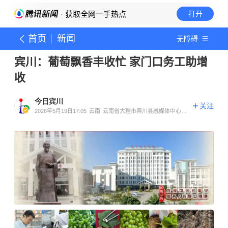
· 获取全网一手热点
打开
首页
新闻
无障碍
宾川：葡萄飘香丰收忙 家门口务工助增
收
今日宾川
关注
2026年5月19日17:05
云南
云南省大理市宾川县融媒体中心官
方账号