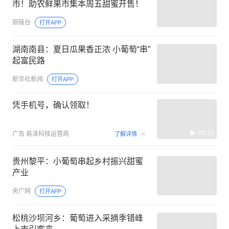
市！助农鲜果市集本周五甜蜜开售！
铜陵台
打开APP
湖南南县：夏日瓜果香正浓 小葡萄“串”
起富民路
新华社新闻
打开APP
凭手机号，确认领取！
00:15
广告
易泽科技运营商
了解详情
贵州黎平：小葡萄串起乡村振兴甜蜜
产业
央广网
打开APP
松桃沙坝河乡：葡萄进入采摘季错峰