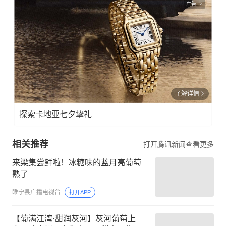
广告
了解详情
探索卡地亚七夕挚礼
相关推荐
打开腾讯新闻查看更多
来梁集尝鲜啦！冰糖味的蓝月亮葡萄
熟了
睢宁县广播电视台
打开APP
【葡满江湾·甜润灰河】灰河葡萄上