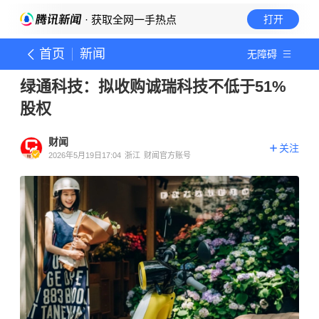
· 获取全网一手热点
打开
首页
新闻
无障碍
绿通科技：拟收购诚瑞科技不低于51%
股权
财闻
关注
2026年5月19日17:04
浙江
财闻官方账号