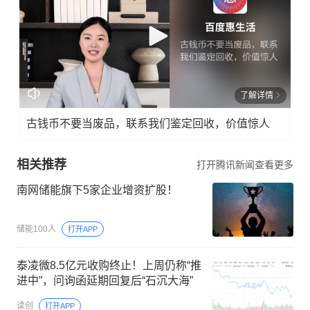
了解详情
古钱币不要当废品，联系我们鉴定回收，价值惊人
相关推荐
打开腾讯新闻查看更多
南网储能旗下5家企业增资扩股！
储能100人
打开APP
泰凌微8.5亿元收购终止！上周仍称“推
进中”，问询函延期回复后“石沉大海”
读创
打开APP