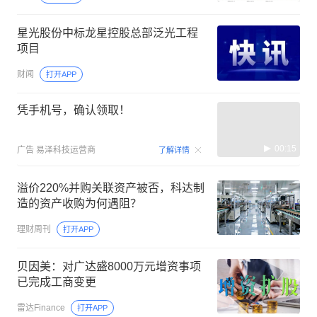
星光股份中标龙星控股总部泛光工程
项目
财闻
打开APP
凭手机号，确认领取！
00:15
广告
易泽科技运营商
了解详情
溢价220%并购关联资产被否，科达制
造的资产收购为何遇阻？
理财周刊
打开APP
贝因美：对广达盛8000万元增资事项
已完成工商变更
雷达Finance
打开APP