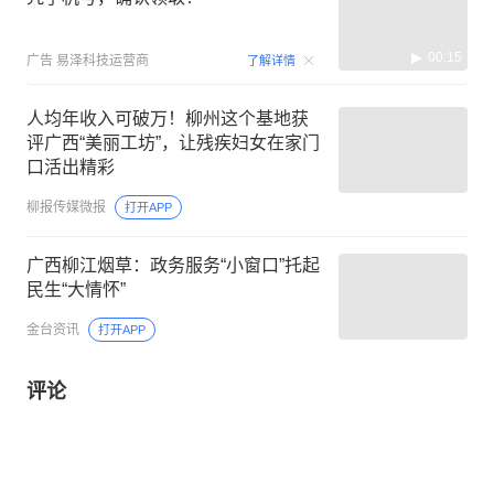
00:15
广告
易泽科技运营商
了解详情
人均年收入可破万！柳州这个基地获
评广西“美丽工坊”，让残疾妇女在家门
口活出精彩
柳报传媒微报
打开APP
广西柳江烟草：政务服务“小窗口”托起
民生“大情怀”
金台资讯
打开APP
评论