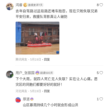
鸿睿
8
去年自驾路过这段路还堵车抱怨，现在只盼失联兄弟
平安归来，救援队背影真让人破防
腾讯网友
5月19日
回复
用户_张振国
5
下个大雨，就四人死亡无人失联？实在让人心痛。愿
灾区的同胞们都要好好的就好！
河北网友
5月19日
回复
厚道
1
山区暴雨持续几个小时就会形成山洪