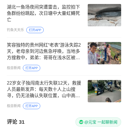
湖北一鱼场夜间突遭雷击，监控拍下
鱼群纷纷跳起，次日塘中大量虹鳟死
亡
钓鱼天天乐
打开APP
笑容独特的贵州网红“老表”游泳失踪2
天，老母亲到河边焦急呼唤，当地多
方搜救中，弟弟：哥哥在浅水区被急
流冲进深水区
极目新闻
打开APP
22岁女子独闯南太行失联12天，救援
人员最新发声：每天数十人上山搜
寻，仍无法确认失联位置，山中高
温、超1米深野草蜱虫扎堆，加大救援
极目新闻
打开APP
难度
评论
31
@元宝 一起聊新闻