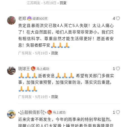
江苏网友
5月19日
回复
老郑
4
贵定县暴雨洪灾已致4人死亡5人失联！太让人痛心
了！在大自然面前，咱们人类非常非常渺小，我们只
有相信科学、尊重自然才能生活得更好！愿逝者安
息！失联者都平安
广东网友
5月19日
回复
琉球王
1
逝者安息
希望有关部门多做实
事，加强灾害预警，加强灾害防治，落实灾后重建。
广东网友
5月19日
回复
꧁靓枫倩影꧂
1
近来灾害不断发生，今年的雨季来的特别早和猛烈。
提醒山区的人们大家晚上睡觉听着外面有轰隆隆巨