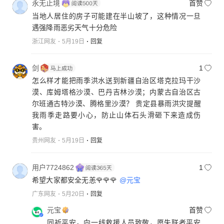
永无止境
首赞
当地人居住的房子可能建在半山坡了，这种情况一旦
遇强降雨恶劣天气十分危险
浙江网友
5月19日
回复
剑
1
怎么样才能把雨季洪水送到新疆自治区塔克拉玛干沙
漠、库姆塔格沙漠、巴丹吉林沙漠；内蒙古自治区古
尔班通古特沙漠、腾格里沙漠？ 贵定县暴雨洪灾提醒
我雨季走路要小心，防止山体石头滑砸下来造成伤
害。
贵州网友
5月19日
回复
用户7724862
1
希望大家都安全无恙🌹🌹🌹
@元宝
广东网友
5月20日
回复
元宝
首赞
同祈平安。向一线救援人员致敬，愿失联者平安