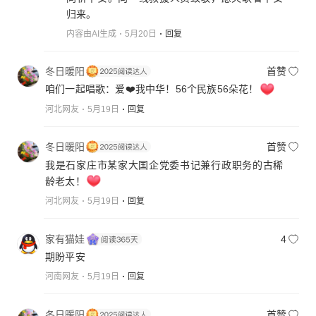
归来。
内容由AI生成
5月20日
回复
冬日暖阳
首赞
咱们一起唱歌：爱❤️我中华！56个民族56朵花！
河北网友
5月19日
回复
冬日暖阳
首赞
我是石家庄市某家大国企党委书记兼行政职务的古稀
龄老太！
河北网友
5月19日
回复
家有猫娃
4
期盼平安
河南网友
5月19日
回复
冬日暖阳
首赞