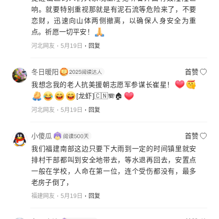
响。就要特别重视那就是有泥石流等危险来了，不要
恋财，迅速向山体两侧撤离，以确保人身安全为重
点。祈愿一切平安！
河北网友
5月19日
回复
冬日暖阳
首赞
我想念我的老人抗美援朝志愿军参谋长崔星！
[龙虾]
🇨🇳🪗🏠
河北网友
5月19日
回复
小傻瓜
首赞
我们福建南部这边只要下大雨到一定的时间镇里就安
排村干部都叫到安全地带去，等水退再回去，安置点
一般在学校，人命在第一位，连个受伤都没有，最多
老房子倒了，
福建网友
5月19日
回复