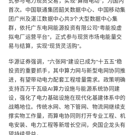
式参与电力现货交易，实现“算随电动”，为国内
首次。中国联通集团韶关数据中心、中国移动集
团广州及湛江数据中心共3个大型数据中心集
群，依托广东电网能源投资有限公司“粤能投虚
拟电厂运营平台”，正式参与现货市场电能量交
易与结算，实现“现货灵活购”。
华源证券强调，“六张网”建设已成为“十五五”稳
投资的重要抓手，其中算力网与新型电网协同推
进，有望带动电力配套工程增量需求。政策明确
支持百万千瓦级AI算力设施与能源系统协同建
设，强化了电力基础设施在现代化基建体系中的
战略地位。传统水网、地下管网、物流网继续支
撑实物工作量，而算电协同则打开专业工程、机
电安装、电力工程等新增长空间，央国企龙头有
望持续受益。