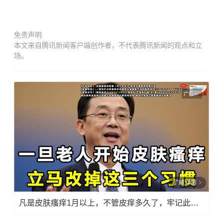
免责声明
本文来自腾讯新闻客户端创作者，不代表腾讯新闻的观点和立
场。
广告
了解详情
凡是皮肤瘙痒1月以上，不管皮痒多久了，牢记此法，快！准！狠！