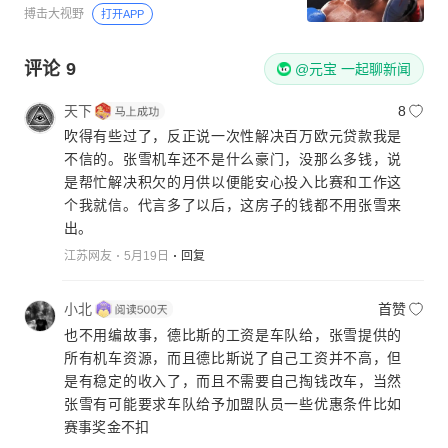
搏击大视野
打开APP
评论
9
@元宝 一起聊新闻
天下
8
吹得有些过了，反正说一次性解决百万欧元贷款我是
不信的。张雪机车还不是什么豪门，没那么多钱，说
是帮忙解决积欠的月供以便能安心投入比赛和工作这
个我就信。代言多了以后，这房子的钱都不用张雪来
出。
江苏网友
5月19日
回复
小北
首赞
也不用编故事，德比斯的工资是车队给，张雪提供的
所有机车资源，而且德比斯说了自己工资并不高，但
是有稳定的收入了，而且不需要自己掏钱改车，当然
张雪有可能要求车队给予加盟队员一些优惠条件比如
赛事奖金不扣