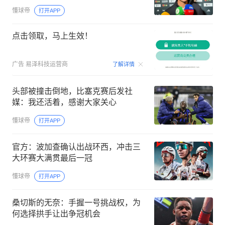
懂球帝
打开APP
点击领取，马上生效！
00:09
广告
易泽科技运营商
了解详情
头部被撞击倒地，比塞克赛后发社
媒：我还活着，感谢大家关心
懂球帝
打开APP
官方：波加查确认出战环西，冲击三
大环赛大满贯最后一冠
懂球帝
打开APP
桑切斯的无奈：手握一号挑战权，为
何选择拱手让出争冠机会