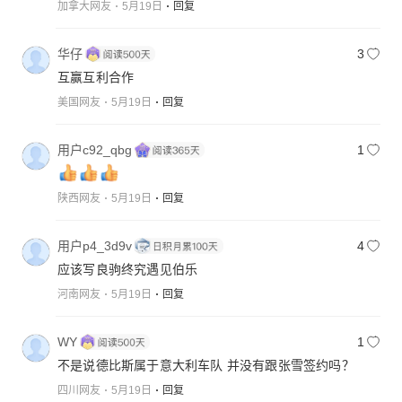
加拿大网友
5月19日
回复
华仔
3
互赢互利合作
美国网友
5月19日
回复
用户c92_qbg
1
陕西网友
5月19日
回复
用户p4_3d9v
4
应该写良驹终究遇见伯乐
河南网友
5月19日
回复
WY
1
不是说德比斯属于意大利车队 并没有跟张雪签约吗？
四川网友
5月19日
回复