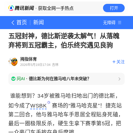
· 获取全网一手热点
打开
首页
新闻
无障碍
五冠封神，德比斯逆袭太解气！从落魄
弃将到五冠霸主，伯乐终究遇见良驹
拇指体育
关注
2026年5月19日17:04
吉林
问AI
·
德比斯为何在雅马哈八年未突破？
谁能想到？34岁被雅马哈扫地出门的德比斯，
如今成了
WSBK
赛场的“雅马哈克星”！捷克站
第二回合，他与雅马哈车手恩居全程贴身死磕，
最后一圈极限反杀，硬生生拿下赛季第5冠，把
一众豪门车手按在身后摩擦。