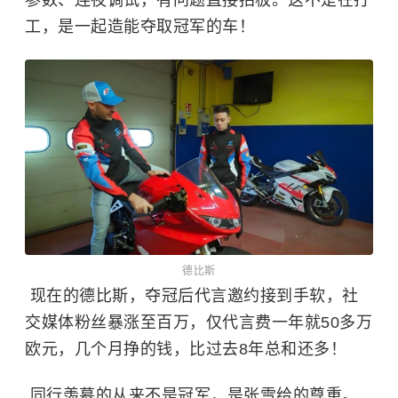
工，是一起造能夺取冠军的车！
德比斯
现在的德比斯，夺冠后代言邀约接到手软，社
交媒体粉丝暴涨至百万，仅代言费一年就50多万
欧元，几个月挣的钱，比过去8年总和还多！
同行羡慕的从来不是冠军，是张雪给的尊重。