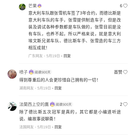
芒果
6
意大利车队跟张雪机车签了3年合约，而德比斯是
意大利车队的车手，张雪提供制造车子，但是改
装及调试各种参数都是车队做的，张雪目前是没
有车队，也养不起，所以严格来说，就是意大利
埃文斯兄弟车队、德比斯车手、张雪造的车三方
相互成就！
广东网友
5月19日
回复
喷子
首赞
得到尊重后的人会更珍惜自己拥有的一切！
湖南网友
5月19日
回复
法蘭西上空的鷹
2
除了德比斯五次冠军是真的，其它都是小编道听途
说、编故事说聊斋！
法国网友
5月19日
回复