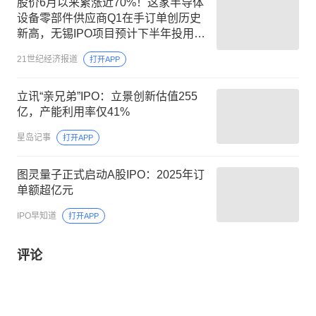
股价6月以来累涨近70%！这家半导体
设备零部件供应商Q1在手订单创历史
新高，无锡IPO项目预计下半年投用丨
机构调研
21世纪经济报道
打开APP
立讯“亲兄弟”IPO：立景创新估值255
亿，产能利用率仅41%
星岛记事
打开APP
图灵量子正式启动A股IPO：2025年订
单额超亿元
IPO早知道
打开APP
评论