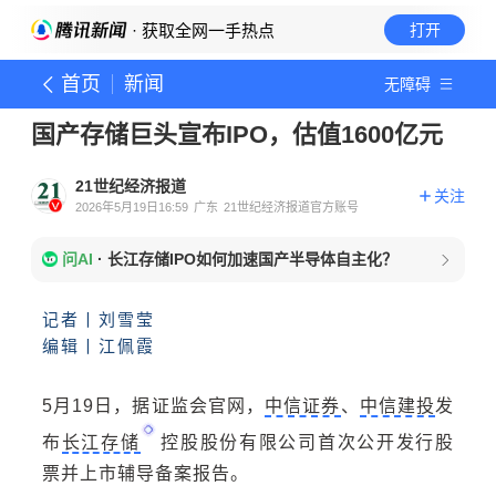
· 获取全网一手热点
打开
首页
新闻
无障碍
国产存储巨头宣布IPO，估值1600亿元
21世纪经济报道
关注
2026年5月19日16:59
广东
21世纪经济报道官方账号
问AI
·
长江存储IPO如何加速国产半导体自主化？
记者丨刘雪莹
编辑丨江佩霞
5月19日，据证监会官网，
中信证券
、
中信建投
发
布
长江存储
控股股份有限公司首次公开发行股
票并上市辅导备案报告。