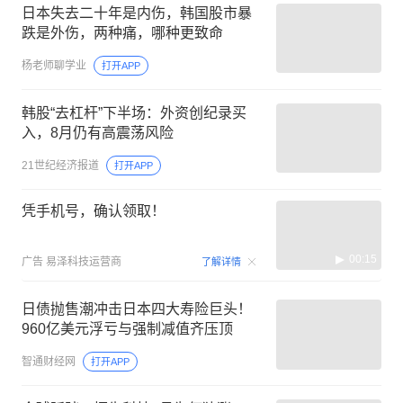
日本失去二十年是内伤，韩国股市暴
跌是外伤，两种痛，哪种更致命
杨老师聊学业
打开APP
韩股“去杠杆”下半场：外资创纪录买
入，8月仍有高震荡风险
21世纪经济报道
打开APP
凭手机号，确认领取！
00:15
广告
易泽科技运营商
了解详情
日债抛售潮冲击日本四大寿险巨头！
960亿美元浮亏与强制减值齐压顶
智通财经网
打开APP