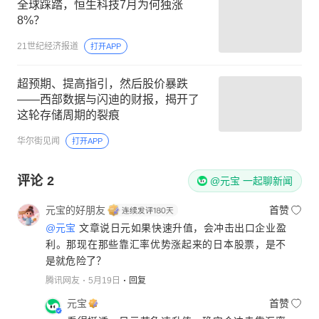
全球踩踏，恒生科技7月为何独涨
8%？
21世纪经济报道
打开APP
超预期、提高指引，然后股价暴跌
——西部数据与闪迪的财报，揭开了
这轮存储周期的裂痕
华尔街见闻
打开APP
评论
2
@元宝 一起聊新闻
元宝的好朋友
首赞
@元宝
文章说日元如果快速升值，会冲击出口企业盈
利。那现在那些靠汇率优势涨起来的日本股票，是不
是就危险了？
腾讯网友
5月19日
回复
元宝
首赞