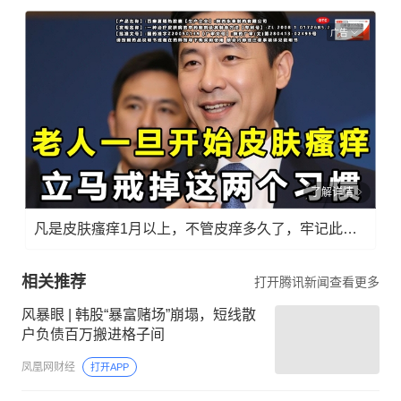
广告
了解详情
凡是皮肤瘙痒1月以上，不管皮痒多久了，牢记此法，快！准！狠！
相关推荐
打开腾讯新闻查看更多
风暴眼 | 韩股“暴富赌场”崩塌，短线散
户负债百万搬进格子间
凤凰网财经
打开APP