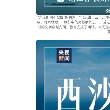
“奔流到海不复回”的黄河、“飞流直下三千尺”
原、雅丹地貌……旅行中的奇妙瞬间之一，莫
时的文字穿越光阴，教育完成了闭环。今天是