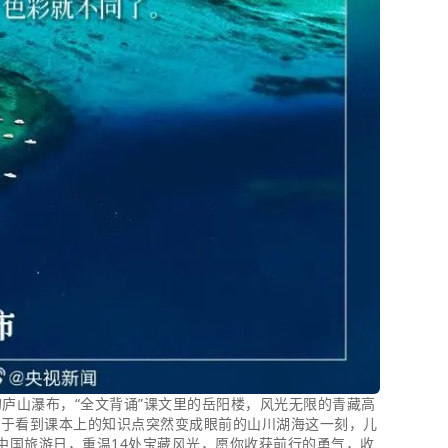
的庐山瀑布，“全文背诵”课文里的岳阳楼，风光无限的青藏高
过于看到课本上的知识点突然变成眼前的山川湖海这一刻，儿
中国旅游日，重温14处宝藏风光，愿你收获前行的勇气，收