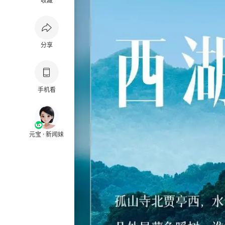
收藏
分享
手机看
元宝 · 新闻妹