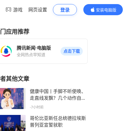
游戏
网页设置
登录
安装电脑版
内容更精彩
门应用推荐
腾讯新闻·电脑版
点击下载
全网热点早知道
者其他文章
健康中国丨手脚不听使唤、
走直线发飘？几个动作自测
神经健康
-7小时前
哥伦比亚新任总统德拉埃斯
普列亚宣誓就职