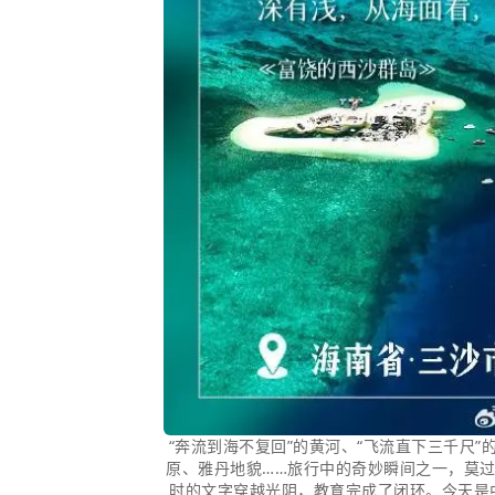
“奔流到海不复回”的黄河、“飞流直下三千尺”
原、雅丹地貌……旅行中的奇妙瞬间之一，莫
时的文字穿越光阴，教育完成了闭环。今天是