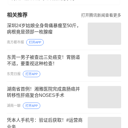
相关推荐
打开腾讯新闻查看更多
深圳24岁姑娘全身骨痛暴瘦至50斤，
病根竟是颈部一枚腺瘤
南方都市报
打开APP
东莞一男子被查出三处癌变！胃肠道
不适，要重视这种检查！
东莞日报
打开APP
湖南省首例！湘雅医院完成直肠癌并
转移性肝癌复合NOSES手术
湖南一聊
打开APP
凭本人手机号：验证后获取！#运营商
业务