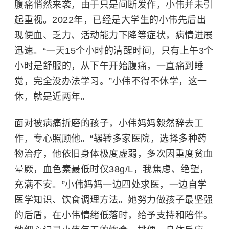
腹痛悄然来袭，由于只是间断发作，小伟并未引
起重视。2022年，已经是大学生的小伟先后出
现便血、乏力、活动能力下降等症状，病情进展
迅速。“一天15个小时的清醒时间，只有上午3个
小时是舒服的，从下午开始腹痛，一直痛到睡
觉，完全没办法学习。”小伟不得不休学，这一
休，就是近两年。
面对被病痛折磨的孩子，小伟妈妈毅然辞去工
作，专心照顾他。“辗转多家医院，选择多种药
物治疗，他依旧身体极度虚弱，多次因重度
贫血
晕厥，血色素最低时仅38g/L，我焦虑、绝望，
充满不安。”小伟妈妈一边四处求医，一边自学
医学知识、饮食调理方法。她努力做孩子最坚强
的后盾，在小伟情绪低落时，给予支持和陪伴。