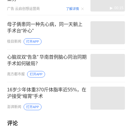
00:15
广告
云启创想运营商
了解详情
母子俩患同一种先心病，同一天躺上
手术台“补心”
极目新闻
打开APP
心脑双双“告急” 华南首例脑心同治同期
手术如何破局？
南方都市报
打开APP
16岁少年体重370斤体脂率近55%，在
沪接受“缩胃”手术
澎湃新闻
打开APP
评论