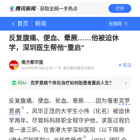
· 获取全网一手热点
打开
首页
新闻
无障碍
反复腹痛、便血、晕厥……他被迫休
学，深圳医生帮他“重启”
南方都市报
关注
2026年5月19日16:54
广东
南方都市报官方账号
问AI
·
克罗恩病个体化治疗如何助患者重启人生？
反复腹痛、便血、贫血、晕厥……因为罹患
克罗
恩病
，风华正茂的大学生小伟（化名）被迫休
学两年。尽管妈妈辞职全程守护他，求医过程仍
是一波三折。在香港大学深圳医院（以下简称