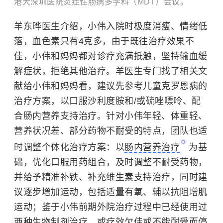
港大深圳医院炎症性肠病多学科（MDT）会议。
羊东晔医生介绍，小伟入院时极度消瘦、情绪低
落，血色素只有4克多，由于既往治疗效果不
佳，小伟和妈妈都对诊疗充满抵触，坚持输血缓
解症状，拒绝其他治疗。羊医生专门找了相关文
献给小伟和妈妈看，建议先参考儿童克罗恩病的
治疗方案，以口服沙利度胺和/或硫唑嘌呤、配
合肠内营养支持治疗。针对小伟年轻、体重轻、
营养状况差、部分药物不耐受的特点，团队也适
时调整个体化治疗方案：以
肠内营养治疗
为基
础，优化口服用药组合，及时调整不耐受药物，
并给予精准补铁、补充维生素支持治疗，同时建
议逐步增加运动，包括适量有氧、辅以抗阻增肌
运动；鉴于小伟前期外院治疗过程中已经使用过
两种生物制剂治疗，或疗效欠佳或不能耐受而停