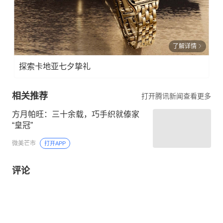
了解详情
探索卡地亚七夕挚礼
相关推荐
打开腾讯新闻查看更多
方月帕旺：三十余载，巧手织就傣家
“皇冠”
微美芒市
打开APP
评论