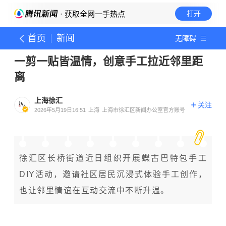
· 获取全网一手热点
打开
首页
新闻
无障碍
一剪一贴皆温情，创意手工拉近邻里距
离
上海徐汇
关注
2026年5月19日16:51
上海
上海市徐汇区新闻办公室官方账号
徐汇区长桥街道近日组织开展蝶古巴特包手工
DIY活动，
邀请社区居民沉浸式体验手工创作
，
也让邻里情谊在互动交流中不断升温。