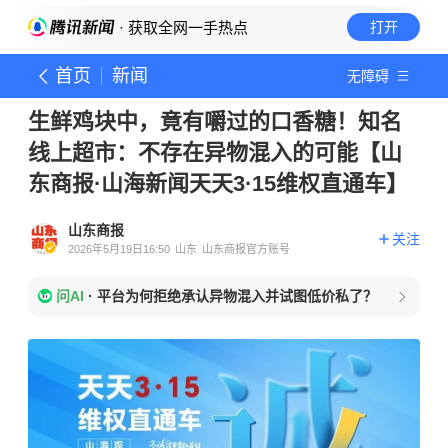
· 获取全网一手热点
打开
首页
新闻
无障碍
生鲜鸡块中，竟有嚼过的口香糖！知名
线上超市：不存在异物混入的可能【山
东商报·山海新闻天天3·15维权直通车】
山东商报
关注
2026年5月19日16:50
山东
山东商报官方账号
问AI
·
平台为何拒绝承认异物混入并试图低价私了？