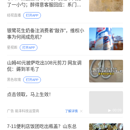
了一小勺；醉得意客服回应：系门店
操作不当所致，会进行培训与监督
经视直播
打开APP
银鹭花生奶备注消费者“敲诈”，维权小
事为何闹成危机？
星视距
打开APP
山姆40元披萨吃出108元剪刀 网友调
侃：薅到羊毛了
黑色玫瑰
打开APP
点击领取，马上生效！
00:09
广告
易泽科技运营商
了解详情
7-11便利店饭团吃出瓶盖？山东总