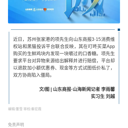
近日，苏州张家港的项先生向山东商报3·15消费维
权站和黑猫投诉平台联合反映，其在叮咚买菜App
购买的生鲜鸡块内发现一块嚼过的口香糖。项先生
要求平台对异物来源给出解释并进行赔偿，平台却
以退款加小额优惠券、现金等方式试图低价私了，
双方协商陷入僵局。
文/图 | 山东商报·山海新闻记者
李雨馨
实习生 刘越
编辑/
董
雪
审
校/秦宏霞
免责声明