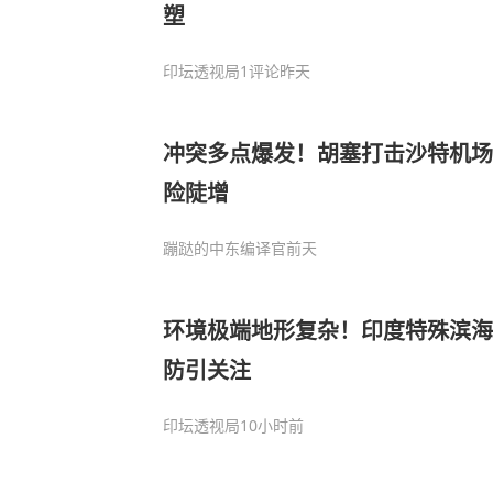
塑
印坛透视局
1评论
昨天
冲突多点爆发！胡塞打击沙特机场
险陡增
蹦跶的中东编译官
前天
环境极端地形复杂！印度特殊滨海
防引关注
印坛透视局
10小时前