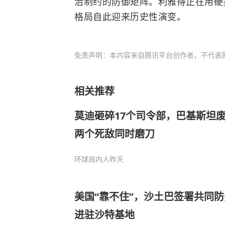
治制约的防御矩阵。利雅得正在用硬
格局自此迎来历史性演变。
免责声明：本内容来自腾讯平台创作者，不代表
相关推荐
莫迪砸碎17个司令部，巴基斯坦废
两个死敌同时磨刀
环球局内人
昨天
美国“靠不住”，沙土巴签署共同
进驻沙特基地