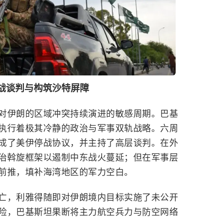
战谈判与构筑沙特屏障
对伊朗的区域冲突持续演进的敏感周期。巴基
执行着极其冷静的政治与军事双轨战略。六周
成了美伊停战协议，并主持了高层谈判。在外
治斡旋框架以遏制
中东
战火蔓延；但在军事层
前推，填补海湾地区的军力空白。
亡，利雅得随即对伊朗境内目标实施了未公开
险，巴基斯坦果断将主力航空兵力与防空网络