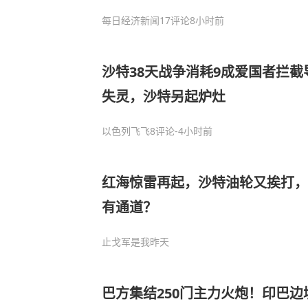
每日经济新闻
17评论
8小时前
沙特38天战争消耗9成爱国者拦
失灵，沙特另起炉灶
以色列飞飞
8评论
-4小时前
红海惊雷再起，沙特油轮又挨打，
有通道？
止戈军是我
昨天
巴方集结250门主力火炮！印巴