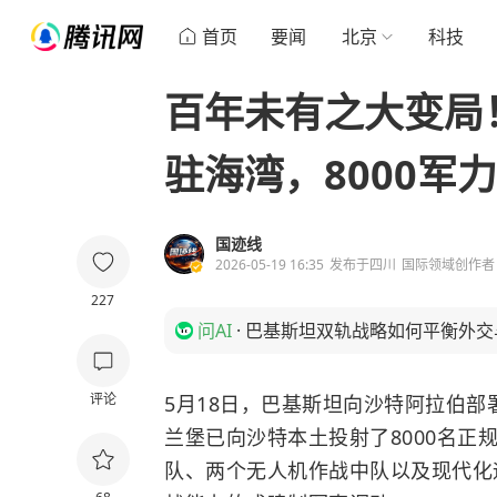
首页
要闻
北京
科技
百年未有之大变局
驻海湾，8000军
国迹线
2026-05-19 16:35
发布于
四川
国际领域创作者
227
问AI
·
巴基斯坦双轨战略如何平衡外交
评论
5月18日，巴基斯坦向沙特阿拉伯部
兰堡已向沙特本土投射了8000名正
队、两个无人机作战中队以及现代化