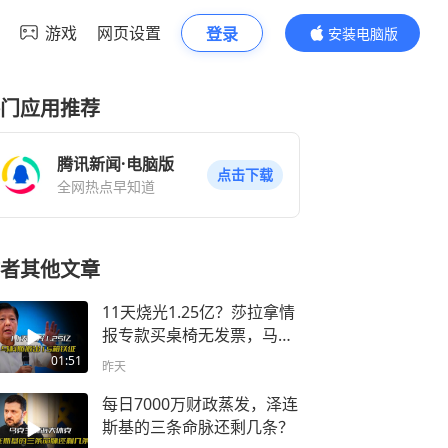
游戏
网页设置
登录
安装电脑版
内容更精彩
门应用推荐
腾讯新闻·电脑版
点击下载
全网热点早知道
者其他文章
11天烧光1.25亿？莎拉拿情
报专款买桌椅无发票，马科
斯搬出15箱铁证
01:51
昨天
每日7000万财政蒸发，泽连
斯基的三条命脉还剩几条？