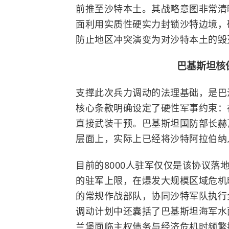
前推至沙特本土。其战略意图非常清
面利用实质性硬实力封锁沙特边境，
防止地区冲突演变为对沙特本土的毁
巴基斯坦核
支撑此次兵力调动的法理基础，是巴
核心条款明确设定了硬性军事约束：
直接武装干预。巴基斯坦国防部长赫
层面上，实际上已经将
沙特阿拉伯
纳
目前的8000人驻军仅仅是该协议
的驻军上限，在爆发大规模区域危机
的常规作战部队，协同沙特军队执行
调动计划中还囊括了巴基斯坦海军水
兰堡面临主权债务与
经济危机
时频繁