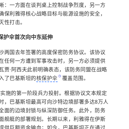
晰：一方面在谈判桌上控制战争烈度，另一方
确保利雅得核心战略目标与能源设施的安全，
灭性打击。
保护伞首次向中东延伸
沙两国去年签署的高度保密防务协议。该协议
在任何一方遭到军事攻击时，另一方必须提供
瓦贾·阿西夫此前明确表态，该防务同盟在战略
入了巴基斯坦的
核保护伞
覆盖范围。
落地实施的第一阶段兵力投射。根据协议文本规定
时，巴基斯坦最高可向沙特边境部署多达8万人
全面的边境封锁与纵深防御任务。此外，防务
面舰艇的部署规划。长期以来，利雅得在伊斯
提供巨额资金输血；如今，巴基斯坦正在通过