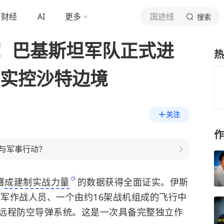
财经
AI
更多
国迹线
搜索
！巴基斯坦军队正式进
热
力实控沙特边境
关注
作
与军事行动？
署
成建制实战力量
的数据获得全面证实。伊斯
规军作战人员、一个由约16架战机组成的飞行中
远程防空导弹系统。这是一次具备完整独立作