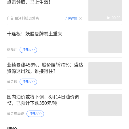
点击领取，马上生效！
00:09
广告
易泽科技运营商
了解详情
十连板！妖股复牌卷土重来
格隆汇
打开APP
业绩暴涨456%，股价腰斩70%：盛达
资源这出戏，谁接得住？
黄金通
打开APP
国内油价或将下调，8月14日油价调
整，已预计下跌350元/吨
黄金布局论
打开APP