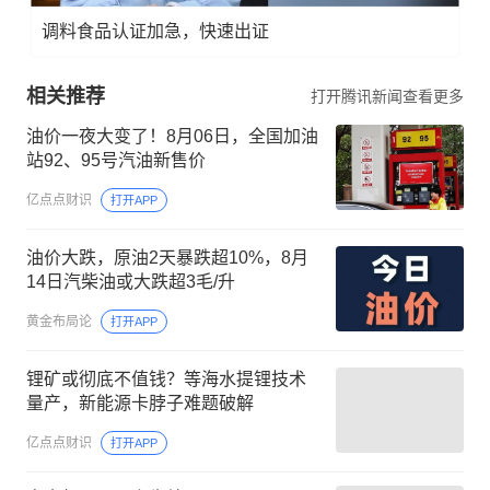
调料食品认证加急，快速出证
相关推荐
打开腾讯新闻查看更多
油价一夜大变了！8月06日，全国加油
站92、95号汽油新售价
亿点点财识
打开APP
油价大跌，原油2天暴跌超10%，8月
14日汽柴油或大跌超3毛/升
黄金布局论
打开APP
锂矿或彻底不值钱？等海水提锂技术
量产，新能源卡脖子难题破解
亿点点财识
打开APP