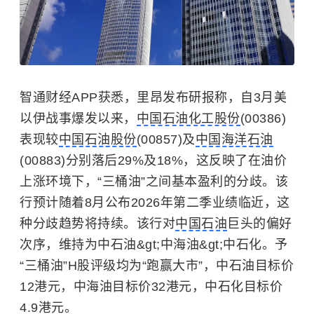
智通财经APP获悉，里昂发布研报称，自3月美
以伊战事爆发以来，
中国石油化工股份
(00386)
表现较
中国石油股份
(00857)及
中国海洋石油
(00883)分别落后29%及18%，这反映了在油价
上涨环境下，“三桶油”之间基本盈利的分歧。该
行预计随着8月公布2026年第二季业绩临近，这
种分歧趋势将持续。该行对
中国石油
巨头的偏好
次序，维持为中石油&gt;中海油&gt;中石化。予
“三桶油”H股评级均为“跑赢大市”，中石油目标价
12港元，中海油目标价32港元，中石化目标价
4.9港元。