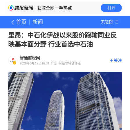
· 获取全网一手热点
打开
首页
新闻
无障碍
里昂：中石化伊战以来股价跑输同业反
映基本面分野 行业首选中石油
智通财经网
关注
2026年5月19日16:31
广东
财经领域创作者