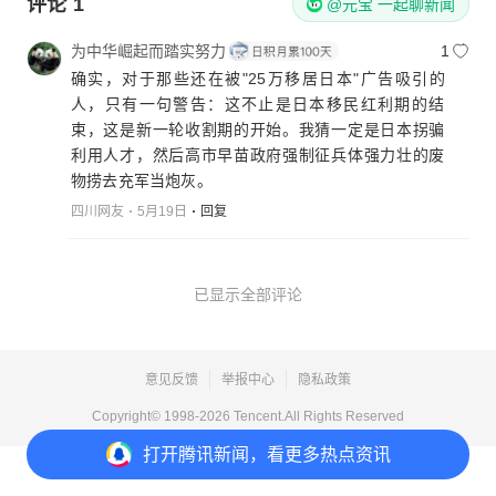
评论
1
@元宝 一起聊新闻
为中华崛起而踏实努力
1
确实，对于那些还在被"25万移居日本"广告吸引的
人，只有一句警告：这不止是日本移民红利期的结
束，这是新一轮收割期的开始。我猜一定是日本拐骗
利用人才，然后高市早苗政府强制征兵体强力壮的废
物捞去充军当炮灰。
四川网友
5月19日
回复
已显示全部评论
意见反馈
举报中心
隐私政策
Copyright© 1998-
2026
Tencent.All Rights Reserved
打开
腾讯新闻，看更多热点资讯