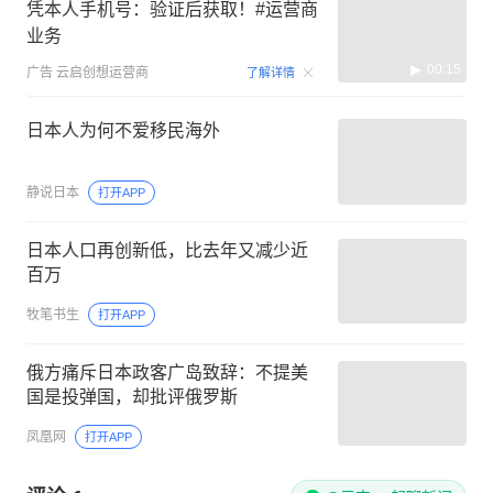
凭本人手机号：验证后获取！#运营商
业务
00:15
广告
云启创想运营商
了解详情
日本人为何不爱移民海外
静说日本
打开APP
日本人口再创新低，比去年又减少近
百万
牧笔书生
打开APP
俄方痛斥日本政客广岛致辞：不提美
国是投弹国，却批评俄罗斯
凤凰网
打开APP