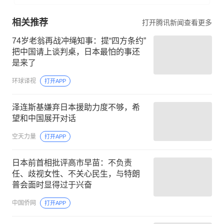
相关推荐
打开腾讯新闻查看更多
74岁老翁再战冲绳知事：提“四方条约”
把中国请上谈判桌，日本最怕的事还
是来了
环球译视
打开APP
泽连斯基嫌弃日本援助力度不够，希
望和中国展开对话
空天力量
打开APP
日本前首相批评高市早苗：不负责
任、歧视女性、不关心民生，与特朗
普会面时显得过于兴奋
中国侨网
打开APP