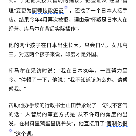
到。于是他又按入管局的建议，把签证从"经营·管
理"变更为
厨师技能签证
，还找了一个日本人接手
店。结果今年4月再次被拒，理由是"怀疑是日本人在
经营、库马尔在背后实际操作"。
他的两个孩子在日本出生长大，只会日语，女儿高
三。对这两个孩子来说，印度才是外国。
库马尔在采访时说："我在日本30年，一直努力至
今。"停顿了一下，他说："我不知道该怎么办。请帮
帮我。"
帮助他办手续的行政书士山田恭永说了一句很不客气
的话：入管局的审查方式是"从不许可的角度的出
发，在材料里鸡蛋里挑骨头"，他直接用了"
官制仇恨
"这个词。