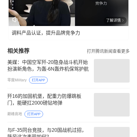
了解详情
调料产品认证，提升品牌竞争力
相关推荐
打开腾讯新闻查看更多
美媒：中国空军歼-20隐身战斗机开始
扮演新角色，为轰-6N轰炸机保驾护航
零度Military
打开APP
歼16的加固机堡，配重力防爆跳板
门，能硬扛2000磅钻地弹
巅峰高地
打开APP
与F-35同台竞技，与20国战机过招，
阵风这次表现如何？