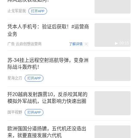
止戈军是我
打开APP
凭本人手机号：验证后获取！#运营商
业务
00:15
广告
云启创想运营商
了解详情
苏-34挂上远程空射巡航导弹，变身洲
际战斗轰炸机！
星海之刃
打开APP
歼20越肩发射霹雳10，反杀咬其尾的
模拟外军战机，让其影响力快速出圈
国平视野
打开APP
欧洲强国分道扬镳，五代机还没造出
来，就要直接发展六代机