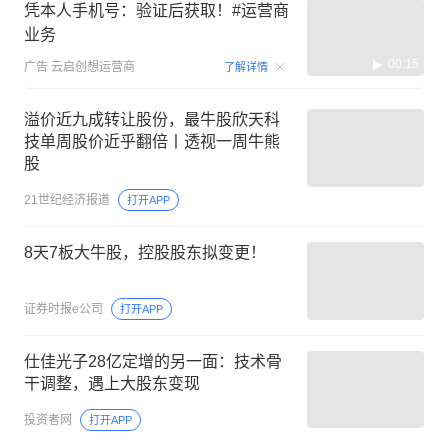
凭本人手机号：验证后获取！#运营商
业务
00:15
广告
云启创想运营商
了解详情
溢价近九成转让股份，最牛股欣天科
技单周股价近乎翻倍丨透视一周牛熊
股
21世纪经济报道
打开APP
8天7板大牛股，控股股东拟变更！
证券时报e公司
打开APP
仕佳光子28亿定增的另一面：技术骨
干调整，遇上大股东变现
投资者网
打开APP