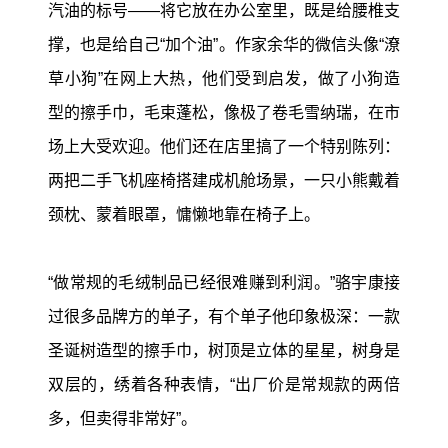
汽油的标号——将它放在办公室里，既是给腰椎支
撑，也是给自己“加个油”。作家余华的微信头像“潦
草小狗”在网上大热，他们受到启发，做了小狗造
型的擦手巾，毛束蓬松，像极了卷毛雪纳瑞，在市
场上大受欢迎。他们还在店里搞了一个特别陈列：
两把二手飞机座椅搭建成机舱场景，一只小熊戴着
颈枕、蒙着眼罩，慵懒地靠在椅子上。
“做常规的毛绒制品已经很难赚到利润。”骆宇康接
过很多品牌方的单子，有个单子他印象极深：一款
圣诞树造型的擦手巾，树顶是立体的星星，树身是
双层的，绣着各种表情，“出厂价是常规款的两倍
多，但卖得非常好”。