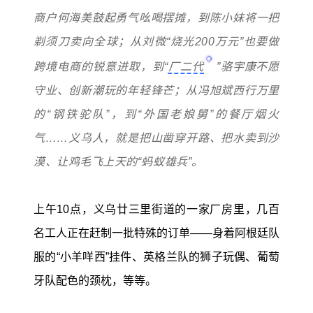
商户何海美鼓起勇气吆喝摆摊，到陈小妹将一把
剃须刀卖向全球；从刘微“烧光200万元”也要做
跨境电商的锐意进取，到“
厂二代
”骆宇康不愿
守业、创新潮玩的年轻锋芒；从冯旭斌西行万里
的“钢铁驼队”，到“外国老娘舅”的餐厅烟火
气……义乌人，就是把山凿穿开路、把水卖到沙
漠、让鸡毛飞上天的“蚂蚁雄兵”。
上午10点，义乌廿三里街道的一家厂房里，几百
名工人正在赶制一批特殊的订单——身着阿根廷队
服的“小羊咩西”挂件、英格兰队的狮子玩偶、葡萄
牙队配色的颈枕，等等。