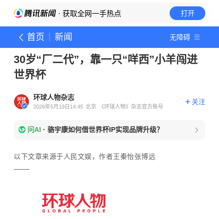
· 获取全网一手热点
打开
首页
新闻
无障碍
30岁“厂二代”，靠一只“咩西”小羊闯进
世界杯
环球人物杂志
关注
2026年5月19日14:45
北京
《环球人物》杂志官方账号
问AI
·
骆宇康如何借世界杯IP实现品牌升级？
以下文章来源于人民文娱，作者王秦怡张博远