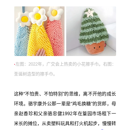
左图：2022年，广交会上热卖的小花擦手巾。右图：
·
圣诞树造型的擦手巾。
这种“不怕贵、不怕特别”的思维，离不开他的成长
环境。骆宇康外公那一辈是“鸡毛换糖”的货郎，母
亲赵香珍和父亲骆忠健1992年在篁园市场租下一
米长的摊位，从卖塑料玩具和打火机起步，慢慢转