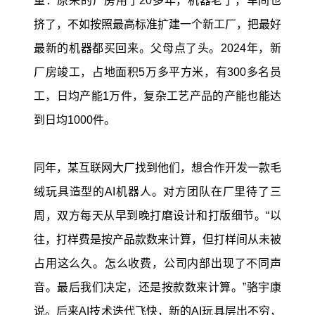
量：原来的厂房用了20多年，机器老了，车间也
挤了，不如按照最高标准扩建一个新工厂，把最好
最新的机器都买回来。父母点了头。2024年，新
厂房竣工，占地面积5万多平方米，有300多名员
工，日均产能1万件，复杂工艺产品的产能也能达
到日均1000件。
同年，某互联网大厂找到他们，想合作开发一款毛
绒玩具造型的AI机器人。对方团队在厂里待了三
周，双方每天从早到晚打磨设计和打版细节。“以
往，打样费是按产品款数来计算，但打样间从未被
占用这么久。怎么收费，公司内部出现了不同声
音。最后我们决定，还是按款数来计算。”骆宇康
说。后来AI技术迭代飞快，新的AI玩具层出不穷，