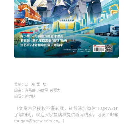
监制：吕 鸿 张 培
编审：许陈静 冯群星 孙夏力
编辑：徐力婧
（文章未经授权不得
转载，转载请加微信“HQRW2H”
了解细则。欢迎大家投稿和提供新闻线索，可发至邮箱
tougao@hqrw.com.cn。）