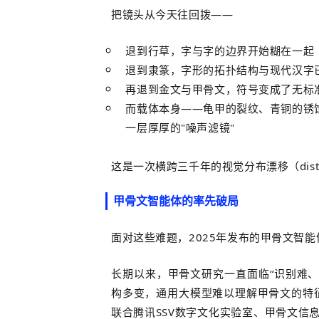
把镜头从今天往回拨——
退到行草，字与字的边界开始糊在一起
退到隶篆，字形的拓扑结构与现代汉字
再退到金文与甲骨文，符号变成了无标
而载体本身——龟甲的裂纹、青铜的锈
一层厚厚的"噪声滤镜"
这是一次横跨三千年的视觉分布漂移（distribu
甲骨文智能体的率先破局
面对
这些难题，2025年发布的甲骨文智
长期以来，甲骨文研究一直面临“识别难
构多变，通用大模型难以理解甲骨文的特
联合腾讯SSV数字文化实验室、甲骨文信息