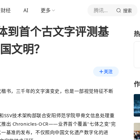
财经
AI
更多
腾讯数字文化
搜索
体到首个古文字评测基
热
中国文明？
关注
作
代楷书，三千年的文字演变史，也是一部视觉特征不断
和
S
S
V
技术架构部
联合安阳师范学院甲骨文信息处理重
Chronicles-OCR——业界首个覆盖"七
体之变"完
这一基准的发布，不仅照向中国文化遗产数字化的进