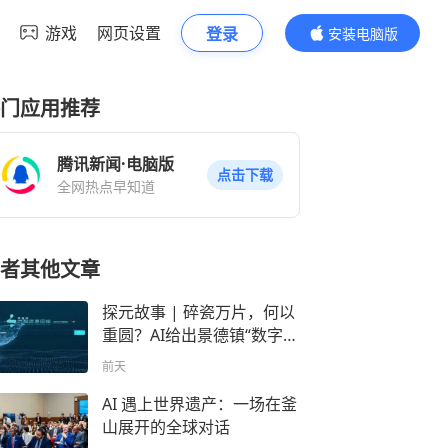
游戏
网页设置
登录
安装电脑版
内容更精彩
门应用推荐
腾讯新闻·电脑版
点击下载
全网热点早知道
者其他文章
探元故事 | 碎瓷万片，何以
重圆？AI给出景德镇“数字拼
图”新解法
前天
AI 遇上世界遗产：一场在釜
山展开的全球对话