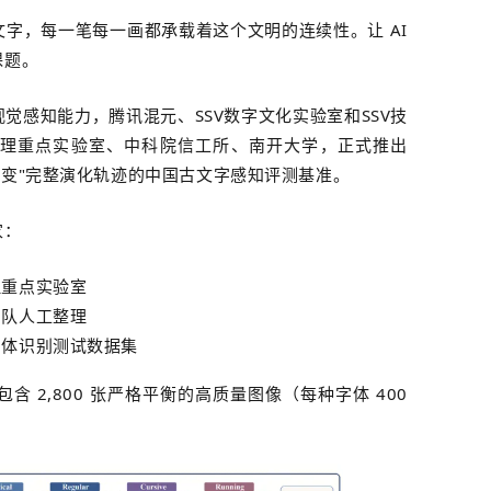
字，每一笔每一画都承载着这个文明的连续性。让 AI
课题。
视觉感知能力，
腾讯
混元
、
S
S
V
数字文化实验室和
S
S
V
技
理重点实验室、中科院信工所、南开大学，正式推出
"七体之变"完整演化轨迹的中国古文字感知评测基准。
家：
理重点实验室
团队人工整理
写体识别测试数据集
 2,800 张严格平衡的高质量图像（每种字体 400