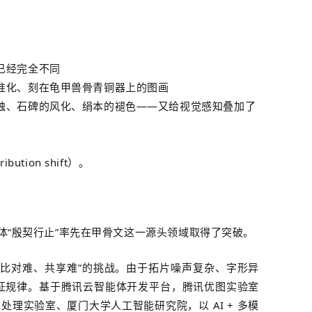
已经完全不同
准化、刻在龟甲兽骨青铜器上的图画
蚀、石碑的风化、绢本的褪色——又给视觉感知叠加了
tion shift）。
能体“殷契行止”率先在甲骨文这一源头领域取得了突破。
、比对难、共享难”的挑战。由于拓片噪声复杂、字形异
征规律。基于腾讯云智能体开发平台，腾讯优图实验室
处理实验室、厦门大学人工智能研究院，以 AI + 多模