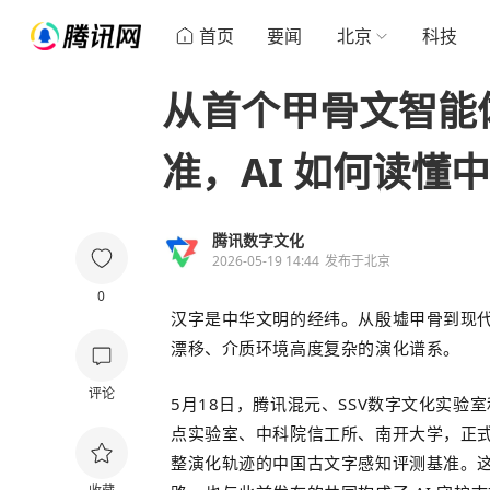
首页
要闻
北京
科技
从首个甲骨文智能
准，AI 如何读懂
腾讯数字文化
2026-05-19 14:44
发布于
北京
0
汉字是中华文明的经纬。从殷墟甲骨到现
漂移、介质环境高度复杂的演化谱系。
评论
5月18日，
腾讯
混元
、
S
S
V
数字文化实验室
点实验室、中科院信工所、南开大学，正式推出 
整演化轨迹的中国古文字感知评测基准。