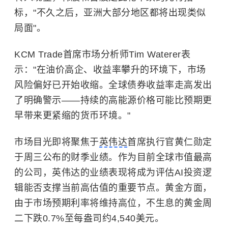
标，"不久之后，亚洲大部分地区都将出现类似
局面"。
KCM Trade首席市场分析师Tim Waterer表
示："在油价高企、收益率攀升的环境下，市场
风险偏好已开始收缩。全球债券收益率走高发出
了明确警示——持续的高能源价格可能比预期更
早带来更紧缩的货币环境。"
市场目光即将聚焦于
英伟达
首席执行官黄仁勋定
于周三公布的财季业绩。作为目前全球市值最高
的公司，英伟达的业绩表现将成为评估AI投资逻
辑能否支撑当前高估值的重要节点。黄金方面，
由于市场预期利率将维持高位，不生息的黄金周
二下跌0.7%至每盎司约4,540美元。