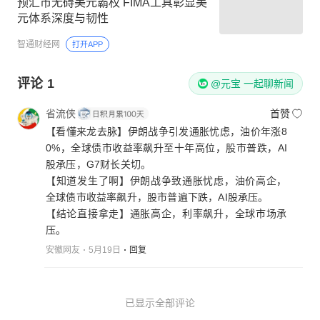
预汇市无碍美元霸权 FIMA工具彰显美
元体系深度与韧性
智通财经网
打开APP
评论
1
@元宝 一起聊新闻
省流侠
首赞
【看懂来龙去脉】伊朗战争引发通胀忧虑，油价年涨8
0%，全球债市收益率飙升至十年高位，股市普跌，AI
股承压，G7财长关切。
【知道发生了啊】伊朗战争致通胀忧虑，油价高企，
全球债市收益率飙升，股市普遍下跌，AI股承压。
【结论直接拿走】通胀高企，利率飙升，全球市场承
压。
安徽网友
5月19日
回复
已显示全部评论