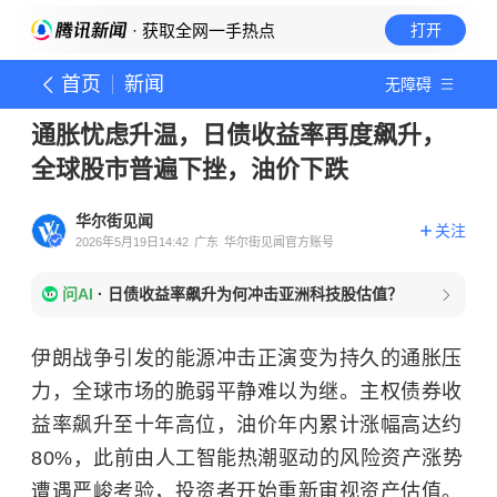
· 获取全网一手热点
打开
首页
新闻
无障碍
通胀忧虑升温，日债收益率再度飙升，
全球股市普遍下挫，油价下跌
华尔街见闻
关注
2026年5月19日14:42
广东
华尔街见闻官方账号
问AI
·
日债收益率飙升为何冲击亚洲科技股估值？
伊朗战争引发的能源冲击正演变为持久的通胀压
力，全球市场的脆弱平静难以为继。主权债券收
益率飙升至十年高位，油价年内累计涨幅高达约
80%，此前由人工智能热潮驱动的风险资产涨势
遭遇严峻考验，投资者开始重新审视资产估值。