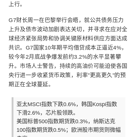
上行。
G7财长周一在巴黎举行会晤，就公共债务压力
上升及债市波动加剧表达关切，并寻求在应对全
球经济紧张局势和协调关键原材料供应方面达成
共识。G7国家10年期平均借贷成本正逼近4%，
较今年2月底战争爆发前约3.2%的水平显著攀
升。市场人士警告，持续的高油价可能迫使各国
央行进一步收紧货币政策，利率"更高更久"的预
期正在全球蔓延。
亚太MSCI指数下跌0.6%，韩国Kospi指数
下滑2.6%，芯片股领跌。
美国标普500指数期货跌0.3%，纳斯达克
100指数期货跌0.5%；欧洲股市期货则微幅