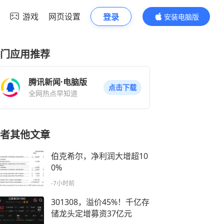
游戏
网页设置
登录
安装电脑版
内容更精彩
门应用推荐
腾讯新闻·电脑版
点击下载
全网热点早知道
者其他文章
伯克希尔，净利润大增超10
0%
-7小时前
301308，溢价45%！千亿存
储龙头定增募资37亿元