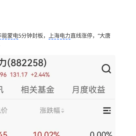
华能蒙电
5分钟封板，
上海电力
直线涨停，“大唐
。