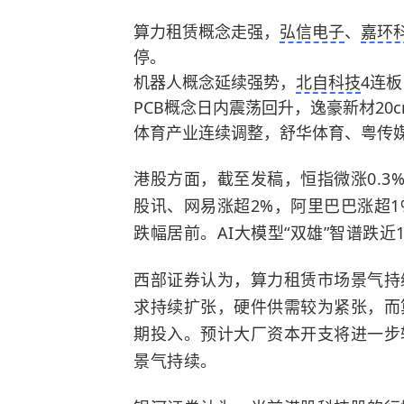
算力租赁概念走强，
弘信电子
、
嘉环
停。
机器人概念延续强势，
北自科技
4连
PCB概念日内震荡回升，逸豪新材20
体育产业连续调整，舒华体育、粤传
港股方面，截至发稿，恒指微涨0.3
股讯、网易涨超2%，阿里巴巴涨超
跌幅居前。AI大模型“双雄”智谱跌近1
西部证券认为，算力租赁市场景气持
求持续扩张，硬件供需较为紧张，而
期投入。预计大厂资本开支将进一步
景气持续。