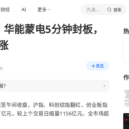
财经
AI
更多
九派财经
搜索
，华能蒙电5分钟封板，
热
涨
关注
号
作
展？
，截至午间收盘，沪指、科创综指翻红，创业板指
万亿元，较上个交易日缩量1156亿元。全市场超