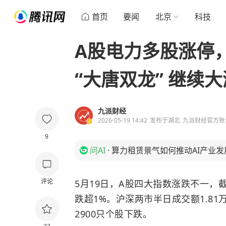
首页
要闻
北京
科技
A股电力多股涨停
“大唐双龙” 继续大
九派财经
2026-05-19 14:42
发布于
湖北
九派财经官方账
9
问AI
·
算力租赁景气如何推动AI产业发
评论
5月19日，A股四大指数涨跌不一
跌超1%。沪深两市半日成交额1.81
2900只个股下跌。