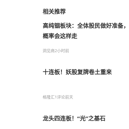
相关推荐
高纯铟板块：全体股民做好准备，
概率会这样走
洞见商
2小时前
十连板！妖股复牌卷土重来
格隆汇
1评论
前天
龙头四连板！“光”之基石