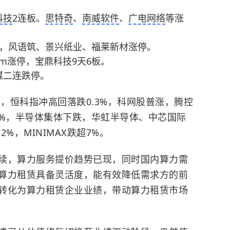
科技
2连板。
思特奇
、
南威软件
、
广电网络
等涨
板，风语筑、景兴纸业、福莱新材涨停。
cm涨停，宝鼎科技9天6板。
媒二连跌停。
%，恒科指冲高回落跌0.3%，科网股普涨，腾控
1%，半导体集体下跌，华虹半导体、中芯国际
2%，MINIMAX跌超7%。
续，算力服务提价趋势已现，同时国内算力需
算力租赁具备灵活度，能有效降低需求方的前
转化为算力租赁企业业绩，带动算力租赁市场