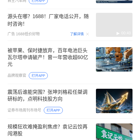
自主汽车网
打开APP
源头在哪？1688！厂家电话公开，随
时咨询！
00:40
广告
1688低价好物
了解详情
被苹果、保时捷放弃，百年电池巨头
瓦尔塔申请破产！曾一年营收超60亿
元
品牌观察官
打开APP
震荡后谁能突围？张坤刘格菘任桀调
研标的，点明科技股方向
证券市场周刊市场号
打开APP
规模狂欢难掩盈利焦虑？袁记云饺再
闯港股