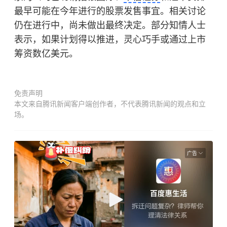
最早可能在今年进行的股票发售事宜。相关讨论
仍在进行中，尚未做出最终决定。部分知情人士
表示，如果计划得以推进，灵心巧手或通过上市
筹资数亿美元。
免责声明
本文来自腾讯新闻客户端创作者，不代表腾讯新闻的观点和立
场。
广告