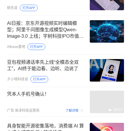
柳先说
打开APP
AI日报：京东开源视频实时编辑模
型；阿里千问图像生成模型Qwen-
Image-3.0 上线；宇树科技IPO市值或
超400亿
AIbase基地
打开APP
豆包视频通话率先上线“全模态全双
工”，AI终于能边看、边听、边说了
夕小瑶科技说
打开APP
凭本人手机号确认！
00:07
广告
易泽科技运营商
了解详情
具身智能开源密集落地，消费端 AI 算