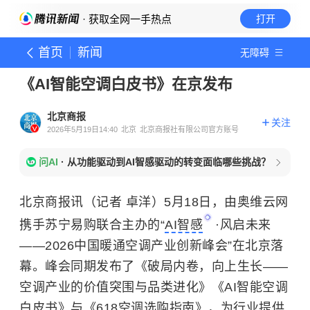
· 获取全网一手热点
打开
首页
新闻
无障碍
《AI智能空调白皮书》在京发布
北京商报
关注
2026年5月19日14:40
北京
北京商报社有限公司官方账号
问AI
·
从功能驱动到AI智感驱动的转变面临哪些挑战？
北京商报讯（记者 卓洋）5月18日，由奥维云网
携手苏宁易购联合主办的“
AI智感
·风启未来
——2026中国暖通空调产业创新峰会”在北京落
幕。峰会同期发布了《破局内卷，向上生长——
空调产业的价值突围与品类进化》《AI智能空调
白皮书》与《618空调选购指南》，为行业提供