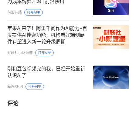
力成本博弈升温 | 前沿快讯
前沿在线
打开APP
苹果AI来了！阿里千问作为AI能力+百
度提供AI搜索功能，机构看好端侧硬
件有望进入新一轮升级周期
财联社小财速递
打开APP
刚和豆包视频完的我，已经开始重新
认识AI了
差评XPIN
打开APP
评论