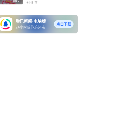
粉，常德暖心回应：牛肉粉
00:25
6小时前
备好，还额外附赠卤蛋！8
月8日常德VS长沙，绿茵场
竞技，赛场下以粉会友，湖
腾讯新闻·电脑版
湘一家亲
点击下载
24小时陪你追热点