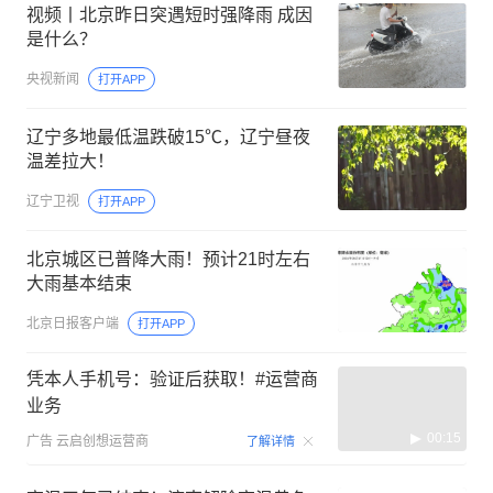
视频丨北京昨日突遇短时强降雨 成因
是什么？
央视新闻
打开APP
辽宁多地最低温跌破15℃，辽宁昼夜
温差拉大！
辽宁卫视
打开APP
北京城区已普降大雨！预计21时左右
大雨基本结束
北京日报客户端
打开APP
凭本人手机号：验证后获取！#运营商
业务
00:15
广告
云启创想运营商
了解详情