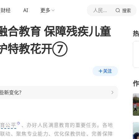
财经
AI
更多
人民教育
搜索
融合教育 保障残疾儿童
热
护特教花开⑦
关注
作
些新变化？
育公平
、办好人民满意教育的重要任务。各地
联动、聚焦专业能力、优化保教供给、完善保障