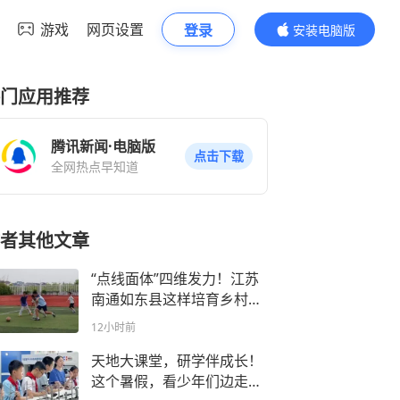
游戏
网页设置
登录
安装电脑版
内容更精彩
门应用推荐
腾讯新闻·电脑版
点击下载
全网热点早知道
者其他文章
“点线面体”四维发力！江苏
南通如东县这样培育乡村优
质学校
12小时前
天地大课堂，研学伴成长！
这个暑假，看少年们边走边