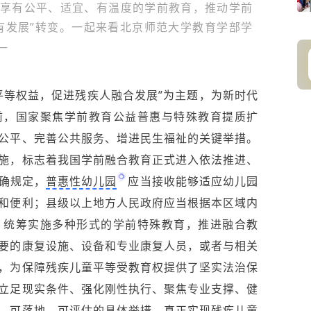
享有公平、适宜、有温度的学前教育，推动学前
有发展”转变。
一起来看北京师
范大学教育学部学
—
平等权益，促进残疾人融合发展”为主题，为新时代
前，国家聚焦学前教育公益普惠与特殊教育提质扩
公平、完善公共服务、增进民生福祉的关键举措。
施，标志着我国学前融合教育正式进入依法推进、
确规定，
普惠性幼儿园
应当接收能够适应幼儿园
和便利；县级以上地方人民政府应当根据本区域内
，统筹实施多种形式的学前特殊教育，推进融合教
要的康复设施、设备和专业康复人员，或者与相关
，为保障残疾儿童平等受教育权提供了坚实法治保
立足现实条件、强化刚性执行、聚焦专业支撑、健
、可落地、可评估的具体举措，真正实现残疾儿童