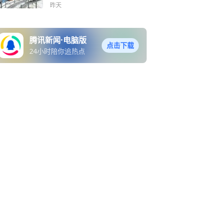
学收获满满 | 基教新声
昨天
腾讯新闻·电脑版
点击下载
24小时陪你追热点