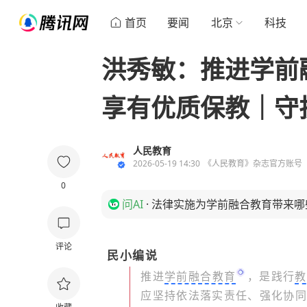
首页
要闻
北京
科技
洪秀敏：推进学前
享有优质保教｜守
人民教育
2026-05-19 14:30
《人民教育》杂志官方账号
0
问AI
·
法律实施为学前融合教育带来哪
评论
民小编说
推进
学前融合教育
，是践行
教
应坚持依法落实责任、强化协同