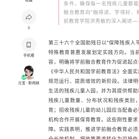
收藏
条件，确保每一名残疾儿童都能
融合教育向“融得进、学得好、
前教育学院洪秀敏的深入阐述—
3
第三十六个全国助残日以“保障残疾人
特殊教育普惠发展划定实践方向。当
手机看
容，明确将学前融合教育作为促进起点
《
中华人民共和国学前教育法
》全面实
规范运行、提质增效的新阶段。法律明
元宝 · 新闻妹
生活的残疾儿童入园，并为其提供帮助
残疾儿童数量、分布状况和残疾类别
育；招收残疾儿童的幼儿园应当配备必
机构合作开展保育教育。这些刚性要求
障。实践表明，
推进学前融合教育必须
全长效机制，把政策要求转化为可操作