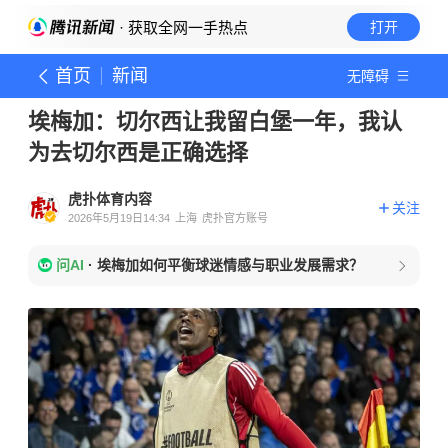
· 获取全网一手热点
打开
首页
新闻
无障碍
埃梅加：切尔西让我留白堡一年，我认
为去切尔西是正确选择
虎扑体育内容
关注
2026年5月19日14:34
上海
虎扑官方账号
问AI
·
埃梅加如何平衡球迷情感与职业发展需求？