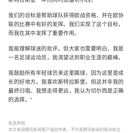
斯特拉斯堡一年的同时加盟切尔西。
我们的目标是帮助球队获得欧战资格，并在欧协
联的比赛中有好的发挥。我们实现了这个目标，
而我在其中发挥了重要作用。
我能理解球迷的批评。但大家也需要明白，我是
一名足球运动员，我渴望达到职业生涯的巅峰。
我鼓励所有年轻球员来这里踢球，因为这里是成
长的好地方。我喜欢斯特拉斯堡，但这并非我的
最终归宿。我想走得更远，我认为切尔西是正确
的选择。”
免责声明
本文来自腾讯新闻客户端创作者，不代表腾讯新闻的观点和立