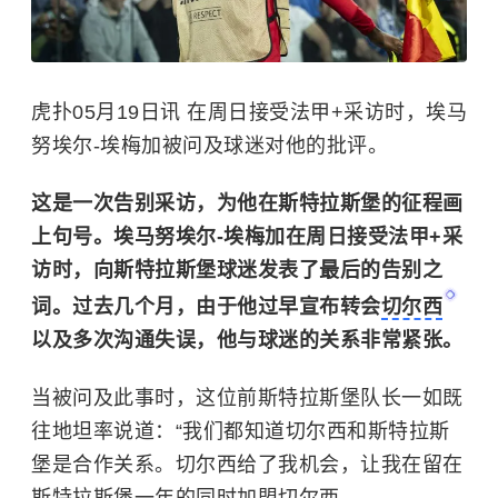
虎扑05月19日讯 在周日接受法甲+采访时，埃马
努埃尔-埃梅加被问及球迷对他的批评。
这是一次告别采访，为他在斯特拉斯堡的征程画
上句号。埃马努埃尔-埃梅加在周日接受法甲+采
访时，向斯特拉斯堡球迷发表了最后的告别之
词。过去几个月，由于他过早宣布转会
切尔西
以及多次沟通失误，他与球迷的关系非常紧张。
当被问及此事时，这位前斯特拉斯堡队长一如既
往地坦率说道：“我们都知道切尔西和斯特拉斯
堡是合作关系。切尔西给了我机会，让我在留在