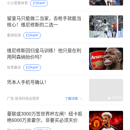
小火箭爱体育
打开APP
留皇马只能做二当家，去枪手就能当
核心！维尼修斯的二选一
看球侃球
打开APP
维尼修斯回归皇马训练！他只是在利
用阿森纳抬价吗？
体育暴击
打开APP
凭本人手机号确认！
00:09
广告
易泽科技运营商
了解详情
曼联或3000万签世界杯左闸！纽卡拒
绝6000万卖霍尔，非要买必须天价