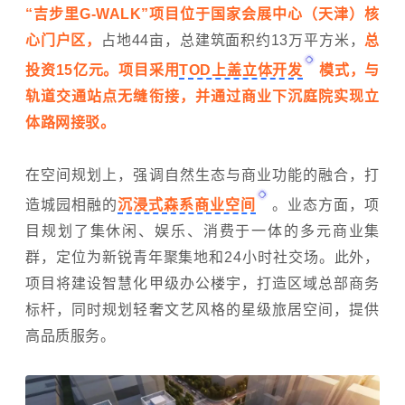
“吉步里G-WALK”项目位于国家会展中心（天津）核
心门户区，
占地44亩，总建筑面积约13万平方米，
总
投资15亿元。项目采用
TOD上盖立体开发
模式，与
轨道交通站点无缝衔接，并通过商业下沉庭院实现立
体路网接驳。
在空间规划上，强调自然生态与商业功能的融合，打
造城园相融的
沉浸式森系商业空间
。业态方面，项
目规划了集休闲、娱乐、消费于一体的多元商业集
群，定位为新锐青年聚集地和24小时社交场。此外，
项目将建设智慧化甲级办公楼宇，打造区域总部商务
标杆，同时规划轻奢文艺风格的星级旅居空间，提供
高品质服务。