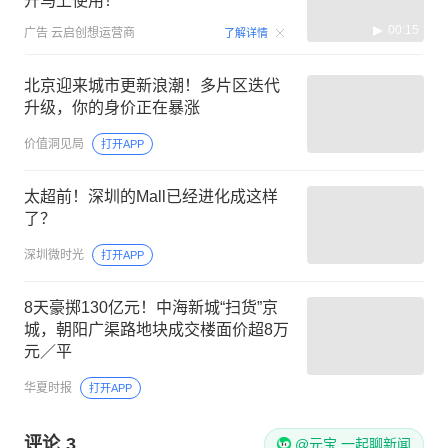
开马上使用！
00:15
广告
云启创想运营商
了解详情
北京迎来城市更新浪潮！多片区迭代
升级，你的身价正在暴涨
价值洞见局
打开APP
太超前！深圳的Mall已经进化成这样
了？
深圳微时光
打开APP
8天豪掷130亿元！中海新城“扫货”京
城，朝阳广渠路地块成交楼面价超8万
元／平
华夏时报
打开APP
评论
3
@元宝 一起聊新闻