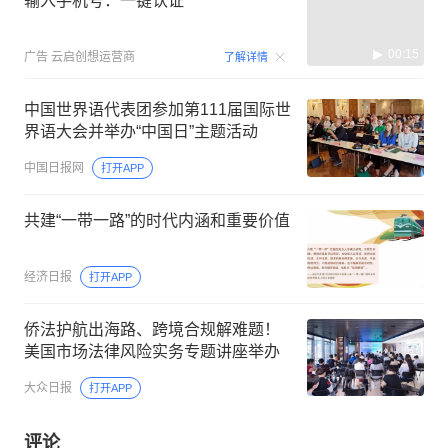
输入手机号：一键认证
00:15
广告
云启创想运营商
了解详情
中国世界语代表团参加第111届国际世
界语大会并举办“中国日”主题活动
中国日报网
打开APP
共建“一带一路”的时代内涵和重要价值
经济日报
打开APP
侨法护航出海路、跨境合规解难题！
美国市场法律风险实务专题讲座举办
大众日报
打开APP
评论