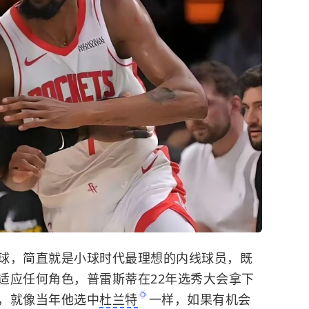
球，简直就是小球时代最理想的内线球员，既
适应任何角色，普雷斯蒂在22年选秀大会拿下
，就像当年他选中
杜兰特
一样，如果有机会