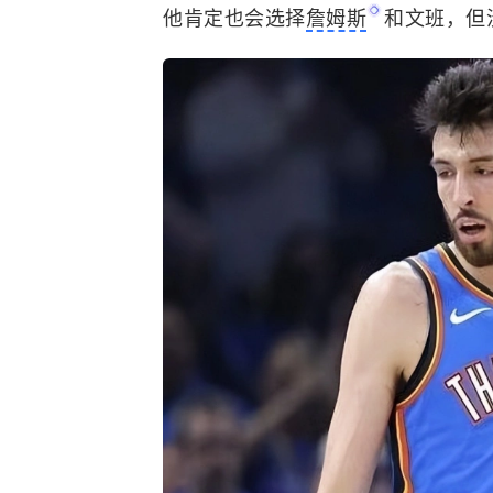
他肯定也会选择
詹姆斯
和文班，但