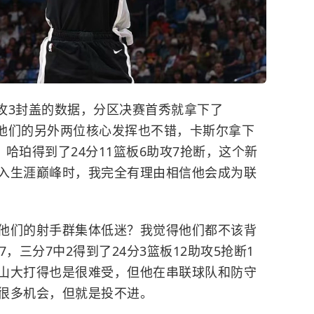
助攻3封盖的数据，分区决赛首秀就拿下了
。他们的另外两位核心发挥也不错，卡斯尔拿下
误、哈珀得到了24分11篮板6助攻7抢断，这个新
入生涯巅峰时，我完全有理由相信他会成为联
他们的射手群集体低迷？我觉得他们都不该背
，三分7中2得到了24分3篮板12助攻5抢断1
山大打得也是很难受，但他在串联球队和防守
很多机会，但就是投不进。