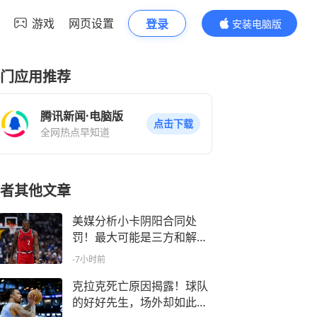
游戏
网页设置
登录
安装电脑版
内容更精彩
门应用推荐
腾讯新闻·电脑版
点击下载
全网热点早知道
者其他文章
美媒分析小卡阴阳合同处
罚！最大可能是三方和解，
联盟颜面无光
-7小时前
克拉克死亡原因揭露！球队
的好好先生，场外却如此反