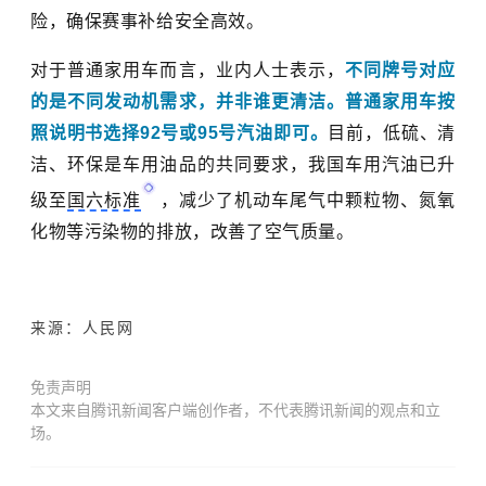
险，确保赛事补给安全高效。
对于
普通家用车
而言，业内人士表示，
不同牌号对应
的是不同发动机需求
，
并非
谁更清洁。普通家用车按
照说明书选择92号或95号汽油即可
。
目前，低硫、清
洁、环保是车用油品的共同要求，
我国车用汽油已升
级至
国六标准
，
减少了机动车尾气中颗粒物、氮氧
化物等污染物的排放，改善了空气质量。
来源
：人民网
免责声明
本文来自腾讯新闻客户端创作者，不代表腾讯新闻的观点和立
场。