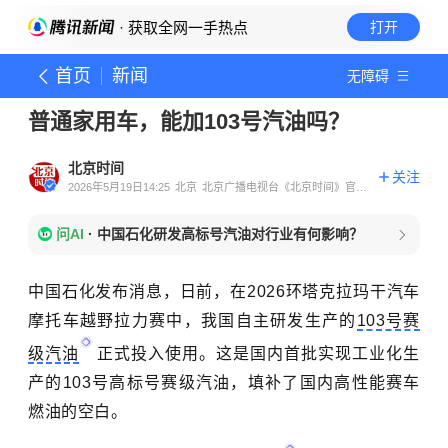
· 获取全网一手热点
打开
首页
新闻
无障碍
普通家用车，能加103号汽油吗？
北京时间
关注
2026年5月19日14:25
北京
北京广播电视台《北京时间》官方
账号
问AI
·
中国石化研发高标号汽油对行业有何影响？
中国石化发布消息，日前，
在2026环塔克拉玛干汽车
摩托车越野拉力赛中，我国自主研发生产的
103号赛
级汽油
正式投入使用
。
这是国内首批实现工业化生
产的103号高标号赛级汽油，填补了国内高性能赛车
燃油的空白。