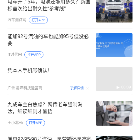
电车开了5年，电池还能用多久？新国
标首次给出耐久性“参考线”
汽车测试网
打开APP
能加92号汽油的车也能加95号但没必
要
IT时代网
打开APP
凭本人手机号确认！
00:09
广告
易泽科技运营商
了解详情
九成车主白焦虑？网传老车强制淘
汰，细读细则才醒悟
王小北Air
打开APP
兼容92/95/98号汽油，是营销还是高科