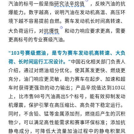
汽油的标号一般是指
研究法辛烷值
，反映汽油的抗
爆能力。数字越高，说明汽油在发动机高温、高压环
境下越不容易提前自燃。赛车发动机长时间高转速、
大负荷运行，对
抗爆性
和动力响应要求更高，需要
更高标号的专业赛级汽油。
“103号赛级燃油，是专为赛车发动机高转速、大负
荷、长时间运行工况设计。”
中国石化相关部门负责人
介绍，
通过对燃油组分优化，使其蒸发更快、燃烧更
充分，油门响应更灵敏，助力赛车在起步、加速和超
车时获得更强劲的动力输出；产品辛烷值达到103以
上，比市售98号汽油高出5个标号，能有效抑制发动
机爆震，保护引擎在高压缩比、高负荷下稳定运行。
同时，不含铅、锰等金属添加剂，燃烧后产生的沉积
物少，可以满足高性能需求和赛事环保标准；添加抗
静电成分，可降低大流量加油过程中的静电积聚风