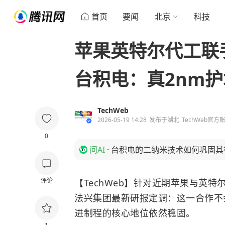
首页
要闻
北京
科技
苹果英特尔代工联
台积电：真2nm
TechWeb
2026-05-19 14:28
发布于
湖北
TechWeb官方
0
问AI
·
台积电的二纳米技术如何巩固其
评论
【TechWeb】针对近期苹果与英
法兴集团最新研报定调：这一合作不
进制程的核心地位依然稳固。