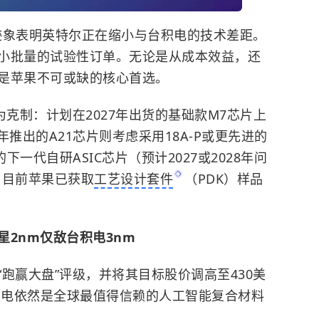
迹象表明英特尔正在缩小与台积电的技术差距。
小批量的试验性订单。无论是从成本效益，还
是苹果不可或缺的核心首选。
为克制：计划在2027年出货的基础款M7芯片上
8年推出的A21芯片则考虑采用18A-P或更先进的
的下一代自研ASIC芯片（预计2027或2028年问
，目前苹果已获取
工艺设计套件
（PDK）样品
星
2nm仅敌台积电3nm
跑赢大盘”评级，并将其目标股价调高至430美
台积电依然是全球最值得信赖的人工智能复合材料