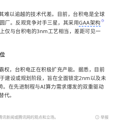
其难以逾越的技术代差。目前，台积电是全球
晶圆厂。反观竞争对手三星，其采用
GAA架构
上仅与台积电的3nm工艺相当，差距可见一
位
霸权，台积电正在积极扩充产能。据悉，目前
处于建设或规划阶段，旨在全面锁定2nm以及未
优势。在先进制程与AI算力需求爆发的双重驱动
替代。
腾讯新闻或腾讯网的观点和立场。
举报