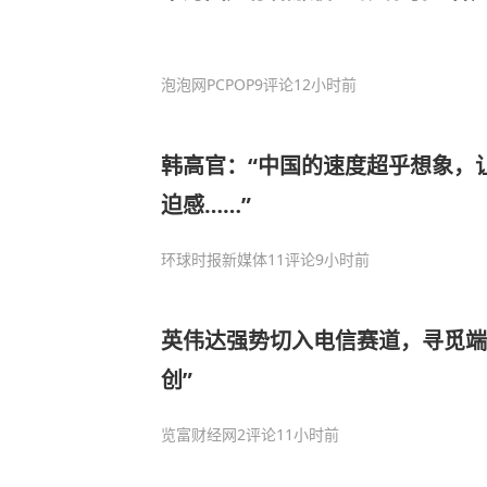
泡泡网PCPOP
9评论
12小时前
韩高官：“中国的速度超乎想象，
迫感……”
环球时报新媒体
11评论
9小时前
英伟达强势切入电信赛道，寻觅端
创”
览富财经网
2评论
11小时前