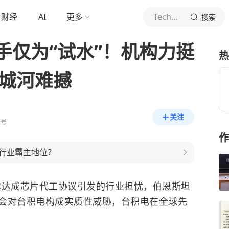
财经
AI
更多
TechWeb
搜索
手仅为“试水”！机构力挺
热
护城河难撼
关注
账号
作
行业霸主地位？
特尔达成芯片代工协议引发的行业担忧，伯恩斯坦
会对台积电构成实质性威胁，台积电在全球先