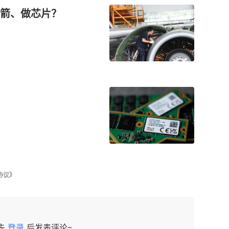
箭、做芯片？
协议》
先
登录
后发表评论~