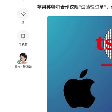
1
苹果英特尔合作仅限“试验性订单”
3
手机看
元宝 · 新闻妹