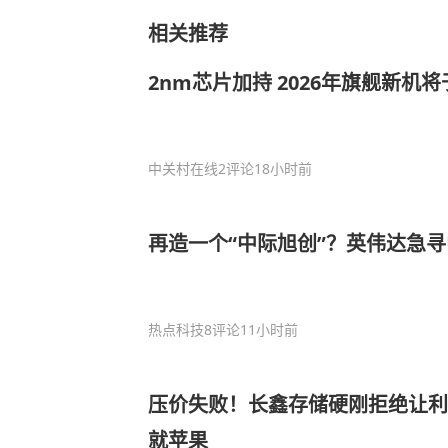
相关推荐
2nm芯片加持 2026年旗舰新机
中关村在线
2评论
18小时前
再造一个“中际旭创”？英伟达急寻
热点科技
8评论
11小时前
压价失败！长鑫存储硬刚拒绝让利
就苹果