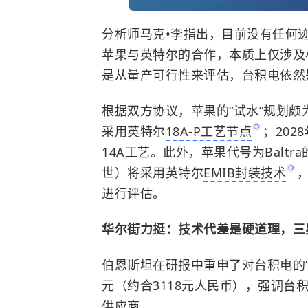
分析师马克•李指出，目前没有任何
苹果与英特尔的合作，本质上仅涉及
是从量产可行性来评估，台积电依然
根据双方协议，苹果的“试水”规划颇
采用英特尔
18A-P工艺节点
；202
14A工艺。此外，苹果代号为Baltra
世）将采用英特尔
EMIB封装技术
进行评估。
华尔街力挺：技术代差是硬道理，
三
伯恩斯坦在研报中重申了对台积电的“
元（约合3118元人民币），强调
供应商。