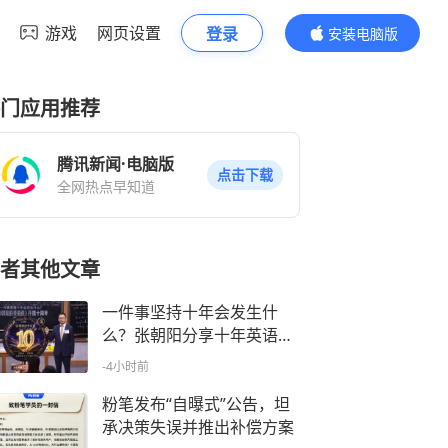
游戏
网页设置
登录
安装电脑版
内容更精彩
门应用推荐
腾讯新闻·电脑版
点击下载
全网热点早知道
者其他文章
一件事坚持十年会发生什
么？张朝阳分享十年英语直
播收获
-4小时前
粉笔发布“自曝式”公告，坦
承决策失误并推出补偿方案