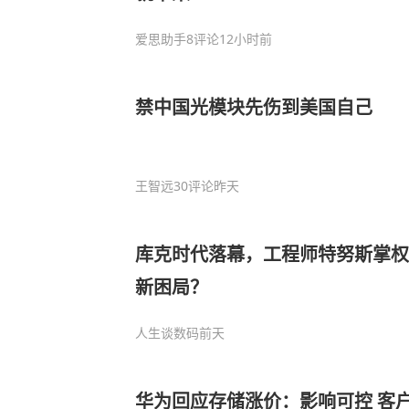
爱思助手
8评论
12小时前
禁中国光模块先伤到美国自己
王智远
30评论
昨天
库克时代落幕，工程师特努斯掌权
新困局？
人生谈数码
前天
华为回应存储涨价：影响可控 客户