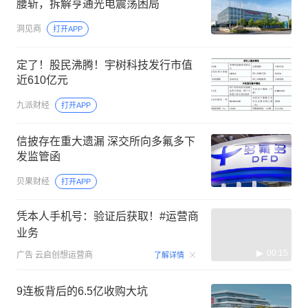
腰斩，拆解亨通光电震荡困局
洞见商
打开APP
定了！股民沸腾！宇树科技发行市值
近610亿元
九派财经
打开APP
信披存在重大遗漏 深交所向多氟多下
发监管函
贝果财经
打开APP
凭本人手机号：验证后获取！#运营商
业务
00:15
广告
云启创想运营商
了解详情
9连板背后的6.5亿收购大坑