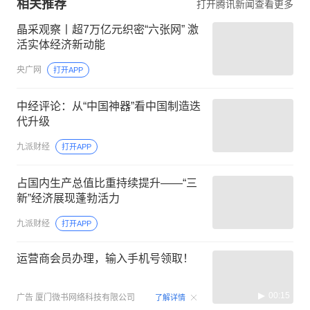
相关推荐
打开腾讯新闻查看更多
晶采观察丨超7万亿元织密“六张网” 激
活实体经济新动能
央广网
打开APP
中经评论：从“中国神器”看中国制造迭
代升级
九派财经
打开APP
占国内生产总值比重持续提升——“三
新”经济展现蓬勃活力
九派财经
打开APP
运营商会员办理，输入手机号领取！
00:15
广告
厦门微书网络科技有限公司
了解详情