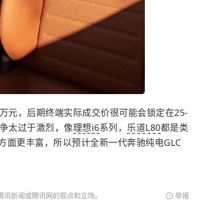
万元，后期终端实际成交价很可能会锁定在25-
竞争太过于激烈，像
理想i6
系列，
乐道L80
都是类
方面更丰富，所以预计全新一代奔驰纯电GLC
腾讯新闻或腾讯网的观点和立场。
举报