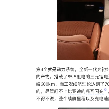
第3个就是动力系统，全新一代奔驰纯电
的产物，搭载了85.5度电的三元锂
破600km，而工况续航理论达到了
的，尽管赶不上
比亚迪
的
兆瓦闪充
不得不说，整个续航里程以及充电速