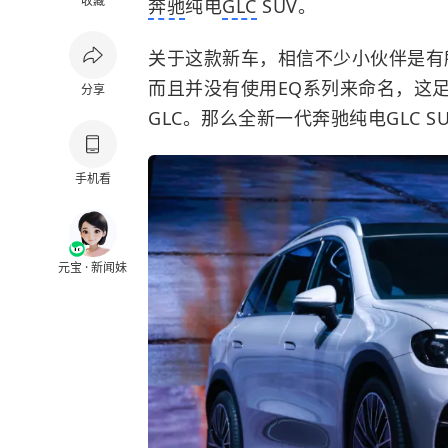
收藏
奔驰
纯电
GLC
SUV。
关于这款新车，相信不少小伙伴是有
而且并没有使用EQ系列来命名，这
分享
GLC。那么全新一代奔驰纯电GLC 
手机看
元宝 · 新闻妹