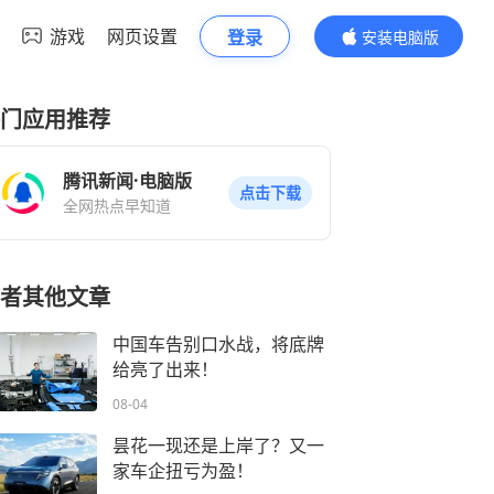
游戏
网页设置
登录
安装电脑版
内容更精彩
门应用推荐
腾讯新闻·电脑版
点击下载
全网热点早知道
者其他文章
中国车告别口水战，将底牌
给亮了出来！
08-04
昙花一现还是上岸了？又一
家车企扭亏为盈！