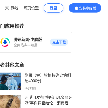
游戏
网页设置
登录
安装电脑版
内容更精彩
门应用推荐
腾讯新闻·电脑版
点击下载
全网热点早知道
者其他文章
刚果（金）埃博拉确诊病例
超4000例
-7小时前
泸溪河发布“桃酥出现金属牙
冠”事件调查结论：消费者已