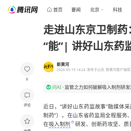
首页
要闻
北京
科技
走进山东京卫制药
“能”| 讲好山东药
新黄河
2026-05-19 14:24
发布于
山东
新黄河客户端官
0
问AI
·
监管之力如何破解吸入制剂研发
评论
近日，“讲好山东药监故事”融媒体
制药”）。在山东省药监局全程服务
在
吸入制剂
研发、创新药攻坚、质