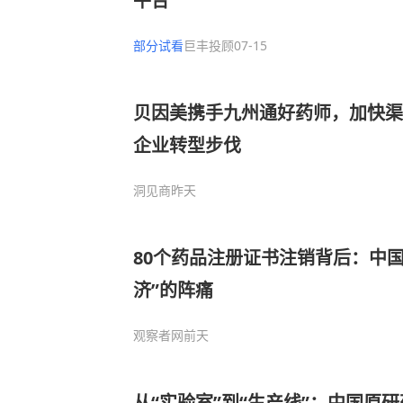
平台
部分试看
巨丰投顾
07-15
贝因美携手九州通好药师，加快渠
企业转型步伐
洞见商
昨天
80个药品注册证书注销背后：中
济”的阵痛
观察者网
前天
从“实验室”到“生产线”：中国原