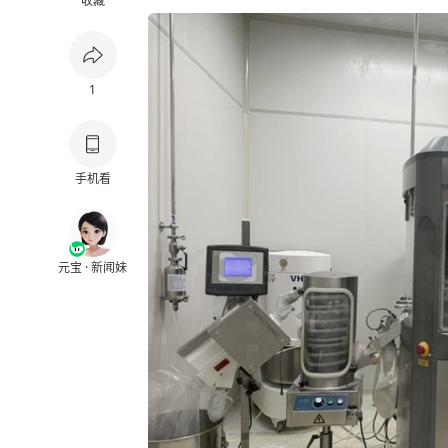
收藏
1
手机看
元宝 · 新闻妹