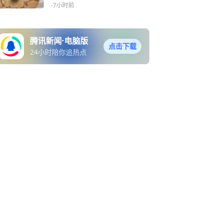
澄清所发视频情况不属实
-7小时前
腾讯新闻·电脑版
点击下载
24小时陪你追热点