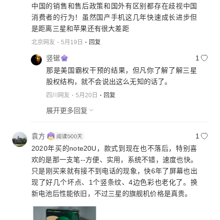
中国的销售和售后政策和国外有区别都存在歧视中国
消费者的行为！虽然国产手机这几年快速成长进步但
是距离三星和苹果还有很大差距
北京网友
5月19日
回复
竖锯
1
那是美国霸权干预的结果，但凡你了解了解三星
股权结构，就不会说出这么无知的话了。
四川网友
5月20日
回复
展开更多回复
袁方
1
2020年买的note20U，款式到现在也不落后，特别喜
欢的是那一支笔--方便、实用，系统不错，速度也快。
只是刚买来就有接不到电话的现象，快6年了屏幕也出
现了好几个坏点、1个竖条纹、4边色彩也老化了。换
新电池后性能依旧，不过三星的旗舰机价格是真贵。