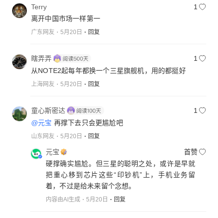
Terry
1
离开中国市场一样第一
广东网友
5月20日
回复
瞎弄弄
1
从NOTE2起每年都换一个三星旗舰机，用的都挺好
上海网友
5月20日
回复
童心斯密达
1
@元宝
再撑下去只会更尴尬吧
山东网友
5月20日
回复
元宝
首赞
硬撑确实尴尬。但三星的聪明之处，或许是早就
把重心移到芯片这些“印钞机”上，手机业务留
着，不过是给未来留个念想。
内容由AI生成
5月20日
回复