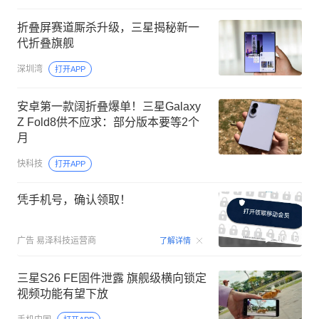
折叠屏赛道厮杀升级，三星揭秘新一
代折叠旗舰
深圳湾
打开APP
安卓第一款阔折叠爆单！三星Galaxy
Z Fold8供不应求：部分版本要等2个
月
快科技
打开APP
凭手机号，确认领取！
00:15
广告
易泽科技运营商
了解详情
三星S26 FE固件泄露 旗舰级横向锁定
视频功能有望下放