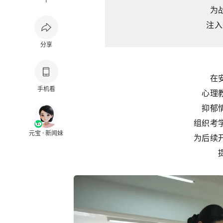
1
为
注入
分享
在
手机看
心理
抑郁
组织考
元宝 · 新闻妹
为后续