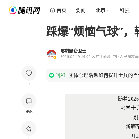
首页
要闻
北京
科技
踩爆“烦恼气球”
喀喇昆仑卫士
2026-05-19 14:02
发布于
新疆
中国人民解放军
问AI
·
团体心理活动如何提升士兵的自
0
随着20
考学士
评论
别
新疆
开