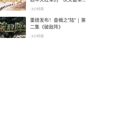
调整是什么？
-3小时前
重磅发布！奋楫之“陆” | 第
二集《破敌阵》
-3小时前