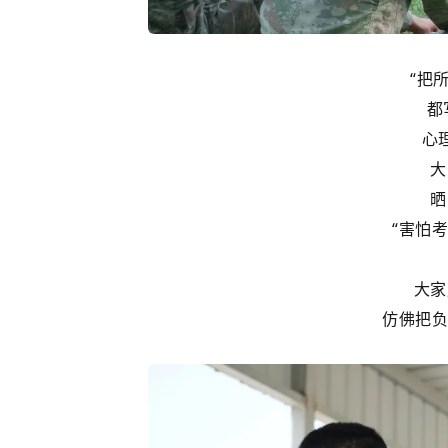
“把
都
心
大
晒
“害怕考
大家
仿佛把负