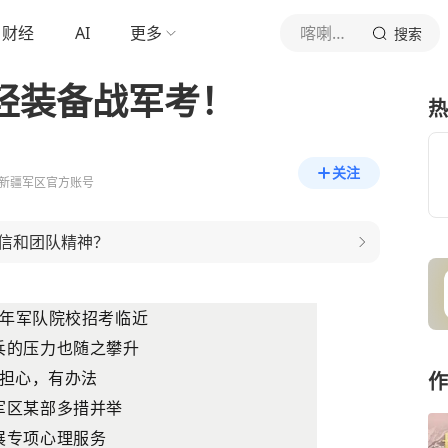
财经
AI
更多
喀喇昆仑卫士
搜索
，轻装备战军考！
热
关注
新疆军区官方账号
信和团队精神？
26年军队院校招考临近
兵的压力也随之攀升
作
担心，有办法
军区某部多措并举
展专项心理服务