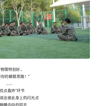
你物理特别好，
服你的解题思路！”
……
“优点轰炸”环节
说出
彼此
身上的闪光点
腼腆内向的同志