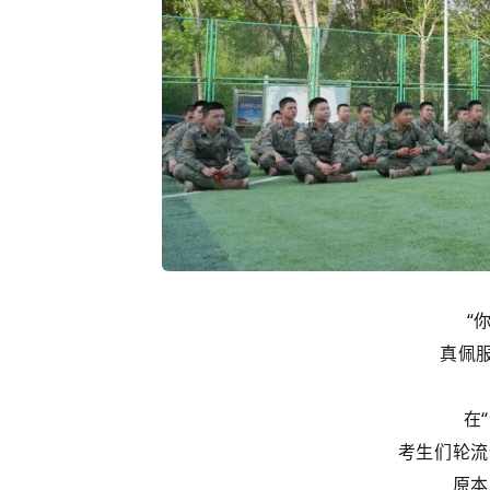
“
真佩
在
考生们轮流
原本