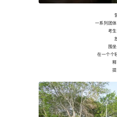
一系列团体
考生
围坐
在一个个
释
提