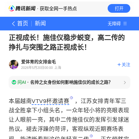
· 获取全网一手热点
打开
首页
新闻
无障碍
正视成长！施佳仪稳步蜕变，高二传的
挣扎与突围之路正视成长！
爱体育的女排金毛
关注
2026年5月20日00:00
上海
问AI
·
名帅之女身份如何影响施佳仪的成长之路？
本届越南
VTV9杯邀请赛
，江苏女排青年军三
战全胜拿下小组头名，一众年轻小将的亮眼表现
让人眼前一亮，其中二传施佳仪的发挥引发球迷
热议。褪去浮躁的苛评，客观纵观近期赛场表