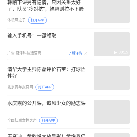
韩鹏下课另有隐情，只因关系太好
了，队员“冷对抗”，韩鹏则拉不下脸
体坛风之子
打开APP
输入手机号：一键领取
00:15
广告
易泽科技运营商
了解详情
清华大学主帅陈磊评价石奎：打球悟
性好
北京青年报官网
打开APP
水庆霞的公开课，追风少女的励志课
全国妇联女性之声
打开APP
王音迪、黄欣悦大放异彩！黄悦鑫仍