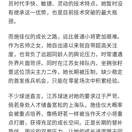
员时代手快、敏捷、灵动的技术特点，她暂时没
有继承这一优势，也是目前技术突破的最大瓶
颈。
而施佳仪的成长之路，远比普通小将更加艰难。
作为名帅之女，她自出道以来就自带超高关注
度，也背负了远超同龄人的舆论压力，时常遭遇
外界片面苛评。同时在江苏女排队内，坐拥张籽
萱这位顶尖主力二传，她长期被压制，缺少稳定
的首发练兵机会，只能在零星场次中积累经验。
不少球迷直言，江苏球迷对她的要求过于严苛。
倘若身处人才储备宽松的上海队，施佳仪大概率
会被重点培养，像杨舒茗一样被当作天才小将重
点打磨，获得充足的成长空间。正是长期的替补
蛰伏、舆论的双面压力，让她的成长进度慢于同