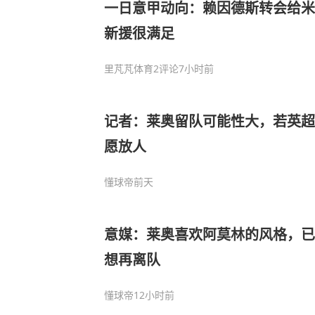
一日意甲动向：赖因德斯转会给米
新援很满足
里芃芃体育
2评论
7小时前
记者：莱奥留队可能性大，若英超报
愿放人
懂球帝
前天
意媒：莱奥喜欢阿莫林的风格，已
想再离队
懂球帝
12小时前