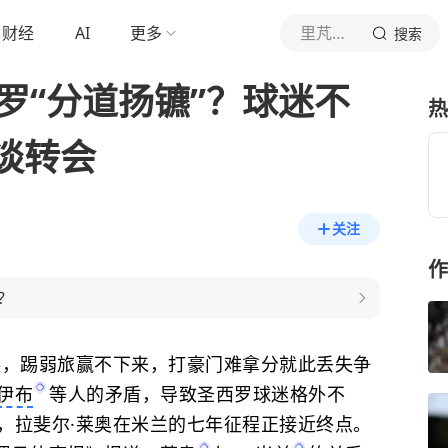
财经
AI
更多
里芃芃体育
搜索
罗“分道扬镳”？球迷不
热
谈转会
关注
作
？
糕，踢弱旅赢不下来，打豪门难拿分就此丢失争
伊布
等人的矛盾，导致圣西罗球迷格外不
，拉斐尔·莱奥在米兰的七年征程正接近终点。