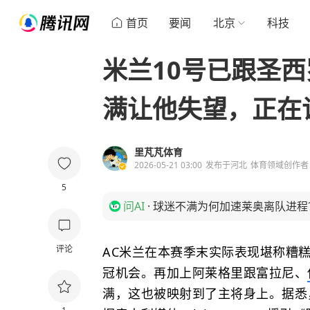
首页
要闻
北京
科技
米兰10号已跟圣西
满让他失望，正在
里芃芃体育
2026-05-21 03:00
发布于
河北
体育领域创作者
5
问AI
·
球迷不满为何加速莱奥离队进程
评论
AC米兰在本赛季末实际表现堪称糟
冠机会。再加上阿莱格里跟富拉尼、
满，这也被映射到了主将身上。据悉