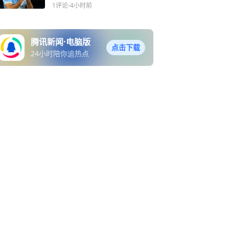
弗里克亲自谈
1评论
-4小时前
腾讯新闻·电脑版
点击下载
24小时陪你追热点