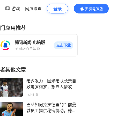
游戏
网页设置
登录
安装电脑版
内容更精彩
门应用推荐
腾讯新闻·电脑版
点击下载
全网热点早知道
者其他文章
老乡发力！国米老队长亲自
致电罗梅罗，想靠人情攻势
说服他加入
-7小时前
巴萨如何抢罗德里的？前曼
城员工提供秘密协助，德科