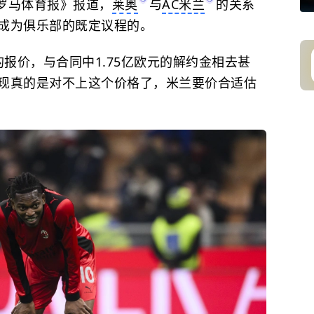
引《罗马体育报》报道，
莱奥
与
AC米兰
的关系
成为俱乐部的既定议程的。
元的报价，与合同中1.75亿欧元的解约金相去甚
现真的是对不上这个价格了，米兰要价合适估