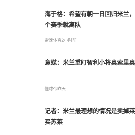
海于格：希望有朝一日回归米兰，
个赛季就离队
雷速体育
2小时前
意媒：米兰重盯智利小将奥索里奥
懂球帝
昨天
记者：米兰最理想的情况是卖掉莱
买苏莱