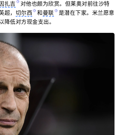
因扎吉
对他也颇为欣赏。但莱奥对前往沙特
英超，
切尔西
和
曼联
是潜在下家。米兰愿意
以降低对方现金支出。