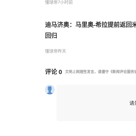
懂球帝
7小时前
迪马济奥：马里奥-希拉提前返回
回归
懂球帝
昨天
评论
0
文明上网理性发言，请遵守
《新闻评论服务
请