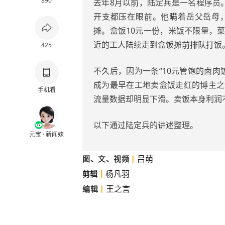
390
去年8月以前，陆定兵是一名程序员
开支都压在眼前。他瞒着岳父岳母
摊。盒饭10元一份，米饭不限量，
近的工人陆续走到盒饭摊前排队打饭
425
不久后，因为一条“10元管饱的卤肉
成为最早在工地卖盒饭走红的博主之
手机看
流量数据却明显下滑。卖饭本身利润
以下通过陆定兵的讲述整理。
元宝 · 新闻妹
吕萌
图、文、视频
丨
丨
杨凡羽
剪辑
王之言
编辑
丨