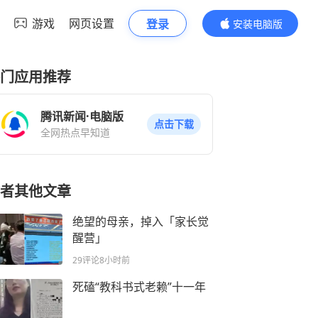
游戏
网页设置
登录
安装电脑版
内容更精彩
门应用推荐
腾讯新闻·电脑版
点击下载
全网热点早知道
者其他文章
绝望的母亲，掉入「家长觉
醒营」
29评论
8小时前
死磕“教科书式老赖”十一年