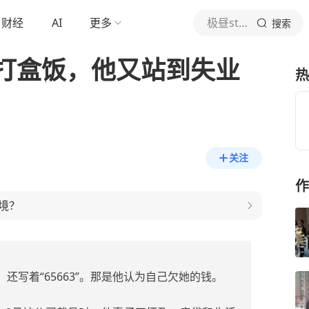
财经
AI
更多
极昼story
搜索
打盒饭，他又站到失业
热
关注
作
境？
还写着“65663”。那是他认为自己欠她的钱。