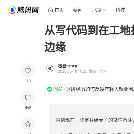
首页
要闻
北京
科技
从写代码到在工地
边缘
极昼story
2026-05-19 10:25
发布于
北京
313
问AI
·
这段经历如何反映年轻人就业困
评论
直到现在，陆定兵给妻子的微信备注，