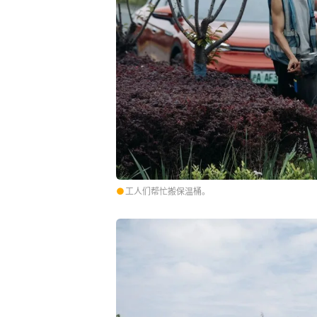
●
工人们帮忙搬保温桶。