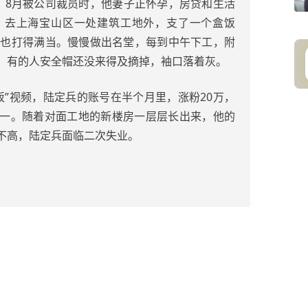
。8月被公司裁员时，他妻子正怀孕，房贷和生活
，去上海宝山区一处建筑工地外，支了一个盒饭
菜也打得满当。慢慢做出名堂，每到中午下工，附
。有的人安全帽还没来得及摘掉，袖口落着灰。
饭”视频，陆定兵的账号在半个月里，涨粉20万，
一。随着对面工地的新楼房一层层长出来，他的
不高，陆定兵面临二次失业。