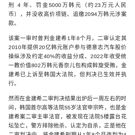
刑 4 年、罚金5000万韩元（约23万元人民
币），并没收高价项链、追缴2094万韩元涉案
款。
该案一审时曾判金建希1年8个月，二审认定其
2010年提供20亿韩元账户参与德意志汽车股价
操纵涉及约定40%的收益分成、2022年收受统
一教价值802万韩元香奈儿包构成斡旋受贿，金
建希已上诉至韩国大法院，但判决已生效并执
行。
然而在金建希二审判决结果出炉后一周左右的时
间，韩国首尔高等法院55岁法官申宗旿，也是金
建希案二审主审法官，被发现在法院5楼露台花
坛坠亡，警方排除他杀、认定为自杀，正是他在
二审判决中，将金建希刑期从1年8个月改判为4