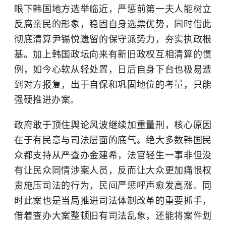
眼下韩国地方选举临近，严惩前第一夫人能树立
反腐亲民的形象，稳固自身选票优势，同时借此
彻底清算尹锡悦遗留的保守派势力，夯实执政根
基。加上韩国政坛向来有新旧政权互相清算的惯
例，如今心软从轻处置，日后自身下台也极易遭
到对方报复，出于自保和巩固地位的考量，只能
强硬推进办案。
政府敢于顶住舆论风波继续加重量刑，核心原因
在于有民意与司法层面的底气。绝大多数韩国民
众都支持从严查办金建希，法官轻生一事非但没
有让民众同情涉案人员，反而让大众更加痛恨权
贵施压司法的行为，民间严惩呼声愈发高涨。同
时此案也是当局推进司法体制改革的重要抓手，
借着查办大案整顿旧有司法乱象，还能将案件划