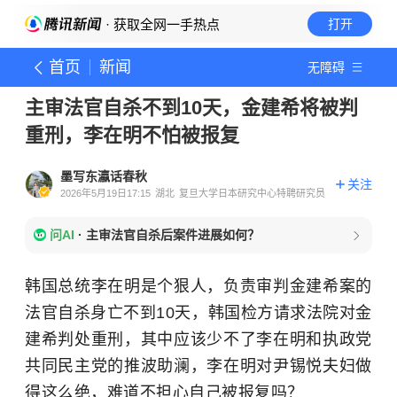
· 获取全网一手热点
打开
首页
新闻
无障碍
主审法官自杀不到10天，金建希将被判
重刑，李在明不怕被报复
墨写东瀛话春秋
关注
2026年5月19日17:15
湖北
复旦大学日本研究中心特聘研究员
问AI
·
主审法官自杀后案件进展如何？
韩国总统李在明是个狠人，负责审判金建希案的
法官自杀身亡不到10天，韩国检方请求法院对金
建希判处重刑，其中应该少不了李在明和执政党
共同民主党的推波助澜，李在明对尹锡悦夫妇做
得这么绝，难道不担心自己被报复吗？