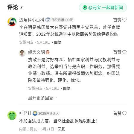
评论
7
@元宝 一起聊新闻
边角料小百科
首赞
李在明是韩国最大在野党共同民主党党首，曾任京畿
道知事，2022年总统选举中以微弱劣势败给尹锡悦🙋
安徽网友
5月19日
回复
缘念文明
首赞
执政不是讨好群众，牺牲国家利益与民族利益与
政治利益。选举相当与是应职工作职务，那得凭
业绩与政绩。没有所谓得微弱劣势概念。韩国法
院质量待强化，硬化，优化。
安徽网友
5月19日
回复
展开更多回复
神经蛙
首赞
不加强惩戒力度，当然社会乱象难以制止！
内蒙古网友
5月21日
回复