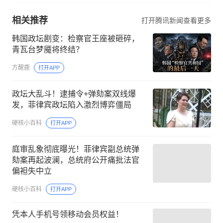
相关推荐
打开腾讯新闻查看更多
韩国政坛剧变：检察官王座被砸碎，
青瓦台梦魇将终结？
方醒鹿
打开APP
政坛大乱斗！逮捕令+弹劾案双线爆
发，菲律宾政坛陷入激烈博弈僵局
硬核小百科
打开APP
庭审乱象彻底曝光！菲律宾副总统弹
劾案再起波澜，总统府公开痛批法官
偏袒失中立
硬核小百科
打开APP
凭本人手机号领移动会员权益！