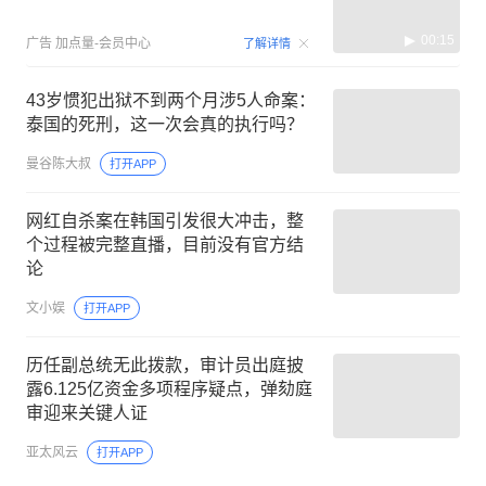
00:15
广告
加点量-会员中心
了解详情
43岁惯犯出狱不到两个月涉5人命案：
泰国的死刑，这一次会真的执行吗？
曼谷陈大叔
打开APP
网红自杀案在韩国引发很大冲击，整
个过程被完整直播，目前没有官方结
论
文小娱
打开APP
历任副总统无此拨款，审计员出庭披
露6.125亿资金多项程序疑点，弹劾庭
审迎来关键人证
亚太风云
打开APP