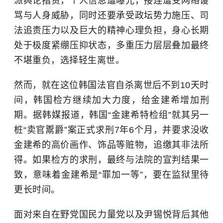
派舆论指责，个人信息遭曝光，接连遭受网络谩
骂与人身威胁，同时还要承受政坛势力施压、司
法追责压力以及巨大的精神心理负担，身心长期
处于极度紧绷压抑状态，多重压力层层叠加最终
不堪重负，选择轻生离世。
然而，就在这位韩国法官自杀离世后不到10天时
间，韩国检方继续加大力度，给金建希增加刑
期。据韩媒报道，韩国“金建希特检组”就其另一
桩“卖官鬻爵”案正式求刑7年6个月，并要求没收
金建希的高价画作、饰品等赃物，追缴其非法所
得。如果检方的求刑，最终与法院的宣判结果一
致，意味着金建希是“罪加一等”，要在监狱里待
更长时间。
面对来自在野党国民力量党以及尹锡悦背后其他