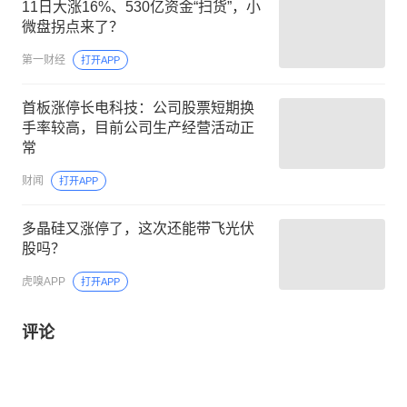
11日大涨16%、530亿资金“扫货”，小
微盘拐点来了？
第一财经
打开APP
首板涨停长电科技：公司股票短期换
手率较高，目前公司生产经营活动正
常
财闻
打开APP
多晶硅又涨停了，这次还能带飞光伏
股吗？
虎嗅APP
打开APP
评论