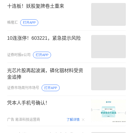
十连板！妖股复牌卷土重来
格隆汇
打开APP
10连涨停！603221，紧急提示风险
证券时报e公司
打开APP
光芯片股再起波澜，磷化铟材料受资
金追捧
证券市场周刊市场号
打开APP
凭本人手机号确认！
00:09
广告
易泽科技运营商
了解详情