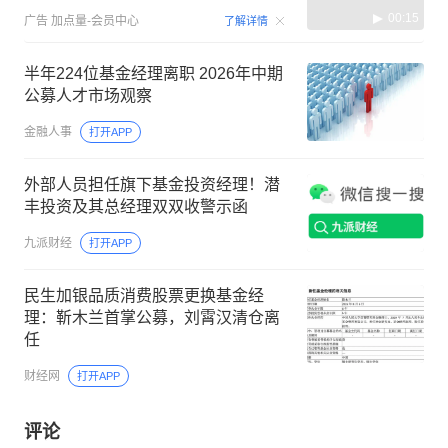
00:15
广告
加点量-会员中心
了解详情
半年224位基金经理离职 2026年中期
公募人才市场观察
金融人事
打开APP
外部人员担任旗下基金‌投资经理！潜
丰投资及其总经理双双收警示函
九派财经
打开APP
民生加银品质消费股票更换基金经
理：靳木兰首掌公募，刘霄汉清仓离
任
财经网
打开APP
评论