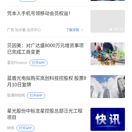
凭本人手机号领移动会员权益！
00:15
广告
加点量-会员中心
了解详情
贝因美：对广达盛8000万元增资事项
已完成工商变更
雷达Finance
打开APP
蓝盾光电拟购买岚创科技控股权 股票8
月10日复牌
智通财经网
打开APP
星光股份中标龙星控股总部泛光工程
项目
财闻
打开APP