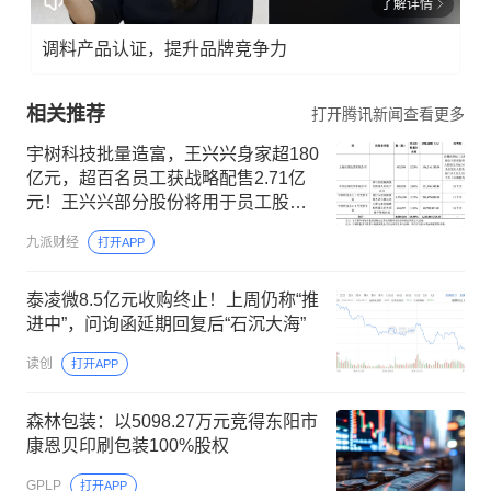
了解详情
调料产品认证，提升品牌竞争力
相关推荐
打开腾讯新闻查看更多
宇树科技批量造富，王兴兴身家超180
亿元，超百名员工获战略配售2.71亿
元！王兴兴部分股份将用于员工股权
激励
九派财经
打开APP
泰凌微8.5亿元收购终止！上周仍称“推
进中”，问询函延期回复后“石沉大海”
读创
打开APP
森林包装：以5098.27万元竞得东阳市
康恩贝印刷包装100%股权
GPLP
打开APP