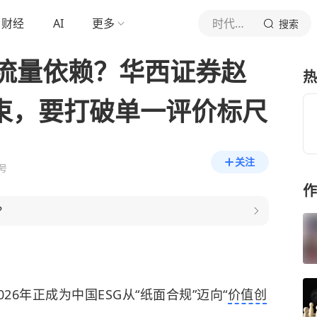
财经
AI
更多
时代周报
搜索
流量依赖？华西证券赵
热
约束，要打破单一评价标尺
关注
号
作
？
26年正成为中国ESG从“纸面合规”迈向“
价值创