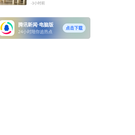
金融转向“技术为王”
-3小时前
腾讯新闻·电脑版
点击下载
24小时陪你追热点