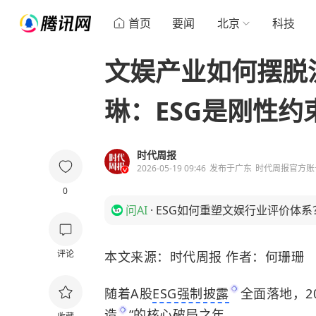
首页
要闻
北京
科技
文娱产业如何摆脱
琳：ESG是刚性
时代周报
2026-05-19 09:46
发布于
广东
时代周报官方账
0
问AI
·
ESG如何重塑文娱行业评价体系
评论
本文来源：时代周报 作者：何珊珊
随着A股
ESG强制披露
全面落地，20
造
”的核心破局之年。