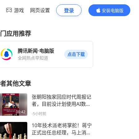
游戏
网页设置
登录
安装电脑版
内容更精彩
门应用推荐
腾讯新闻·电脑版
点击下载
全网热点早知道
者其他文章
张朝阳独家回应时代周报记
者，目前没计划使用AI数字
人直播上课，称真人直播十
00:42
-5小时前
年坚持表达让状态更好
10年技术派老将掌舵！蒋宁
正式出任总经理，马上消费