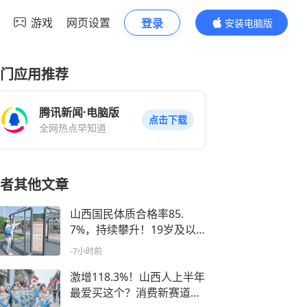
游戏
网页设置
登录
安装电脑版
内容更精彩
门应用推荐
腾讯新闻·电脑版
点击下载
全网热点早知道
者其他文章
山西国民体质合格率85.
7%，持续攀升！19岁及以
上经常锻炼人群占比36.6%
-7小时前
激增118.3%！山西人上半年
最爱买这个？消费新赛道彻