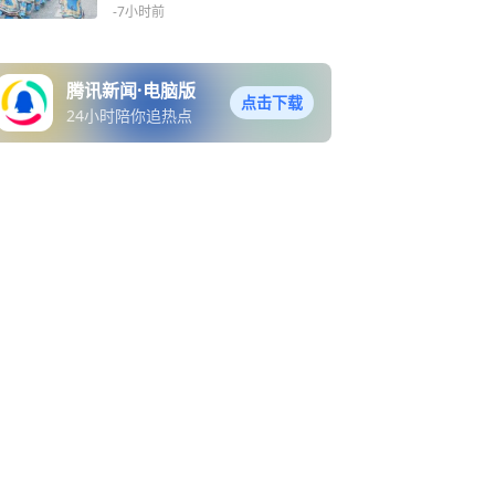
底火了
-7小时前
腾讯新闻·电脑版
点击下载
24小时陪你追热点